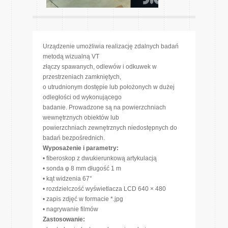
Urządzenie umożliwia realizację zdalnych badań
metodą wizualną VT
złączy spawanych, odlewów i odkuwek w
przestrzeniach zamkniętych,
o utrudnionym dostępie lub położonych w dużej
odległości od wykonującego
badanie. Prowadzone są na powierzchniach
wewnętrznych obiektów lub
powierzchniach zewnętrznych niedostępnych do
badań bezpośrednich.
Wyposażenie i parametry:
• fiberoskop z dwukierunkową artykulacją
• sonda φ 8 mm długość 1 m
• kąt widzenia 67°
• rozdzielczość wyświetlacza LCD 640 × 480
• zapis zdjęć w formacie *.jpg
• nagrywanie filmów
Zastosowanie: