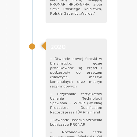
PRONAR HPBK-67HA, Złota
Setka Polskiego Rolnictwa,
Polskie Gepardy „Wprost”
2020
– Otwarcie nowej fabryki w
Białymstoku, gdzie
produkowane są części i
podzespoły do przyczep
rolniczych, maszyn
komunalnych oraz maszyn
recyklingowych
– Przyznanie certyfikatów
Uznania Technologii
Spawania – WPQR (Welding
Procedure Qualification
Record) przez TÜV Rheinland
– Otwarcie Ośrodka Szkolenia
Lotniczego PRONAR
– Rozbudowa parku
maszynowego Wydziału Kół