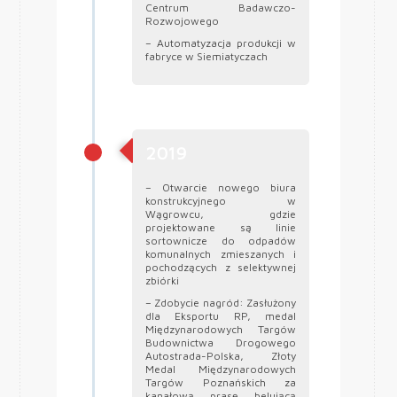
Centrum Badawczo-
Rozwojowego
– Automatyzacja produkcji w
fabryce w Siemiatyczach
2019
– Otwarcie nowego biura
konstrukcyjnego w
Wągrowcu, gdzie
projektowane są linie
sortownicze do odpadów
komunalnych zmieszanych i
pochodzących z selektywnej
zbiórki
– Zdobycie nagród: Zasłużony
dla Eksportu RP, medal
Międzynarodowych Targów
Budownictwa Drogowego
Autostrada-Polska, Złoty
Medal Międzynarodowych
Targów Poznańskich za
kanałową prasę belującą