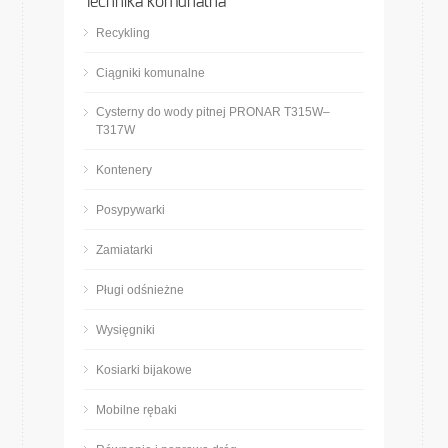
Technika komunalna
Recykling
Ciągniki komunalne
Cysterny do wody pitnej PRONAR T315W–
T317W
Kontenery
Posypywarki
Zamiatarki
Pługi odśnieżne
Wysięgniki
Kosiarki bijakowe
Mobilne rębaki