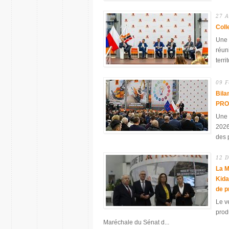
27 A
Coll
Une 
réun
terri
09 F
Bila
PR
Une 
2026
des 
12 D
La M
Kida
de 
Le v
prod
Maréchale du Sénat d...