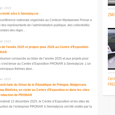
pr 2026
ectivité sûre à Siemiatycze
ZMC
conférence nationale organisée au Centrum Wystawowe Pronar a
i des représentants de l’administration publique, des collectivités
toriales des régio...
eb 2026
n de l’année 2025 et projets pour 2026 au Centre d’Exposition
ONAR
réunion consacrée au bilan de l’année 2025 et aux projets pour
 s’est tenue au Centre d’Exposition PRONAR à Siemiatycze. L’un
principaux thèmes abor...
Cen
ec 2025
PR
aréchale du Sénat de la République de Pologne, Małgorzata
wa-Błońska, en visite au Centre d’Exposition et dans les sites
production de PRONAR
endredi 12 décembre 2025, le Centre d’Exposition et les sites de
uction de l’entreprise PRONAR à Siemiatycze ont été visités par la