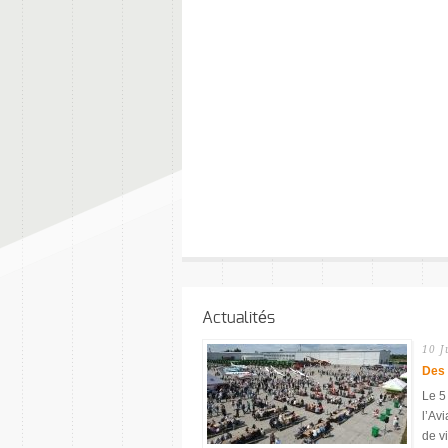
Actualités
10 J
Des 
Le 5 
l’Av
de vi