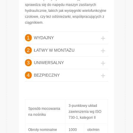
sprawdza się do napędu maszyn zasilanych
hydraulicznie, takich jak wysięgniki wielofunkcyjne
czołowe, czy też odśnieżarki, współpracujących z
ciągnikiem.
1
WYDAJNY
2
ŁATWY W MONTAŻU
3
UNIWERSALNY
4
BEZPIECZNY
3-punktowy układ
Sposób mocowania
zawieszenia wg ISO
na nośniku
730-1, kategori II
Obroty nominalne
1000
obr/min