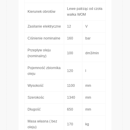
Lewe patrząc od czoła
Kierunek obrotów
wałka WOM
Zasilanie elektryczne
12
V
Ciśnienie nominalne
160
bar
Przepływ oleju
100
dm3/min
(nominalny)
Pojemność zbiornika
120
l
oleju
Wysokość
1100
mm
Szerokośc
1340
mm
Długość
650
mm
Masa własna ( bez
170
kg
oleju)