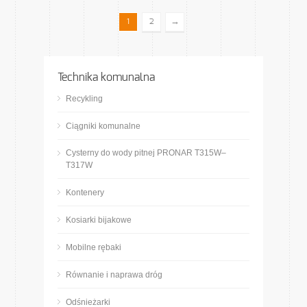
→
1
2
Technika komunalna
Recykling
Ciągniki komunalne
Cysterny do wody pitnej PRONAR T315W–
T317W
Kontenery
Kosiarki bijakowe
Mobilne rębaki
Równanie i naprawa dróg
Odśnieżarki