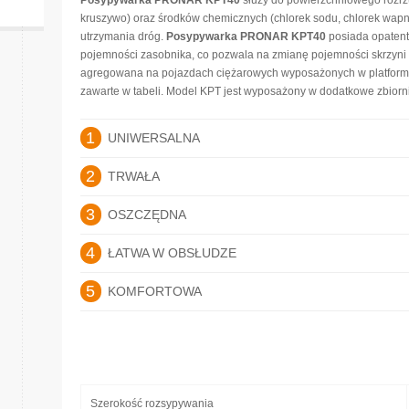
Posypywarka PRONAR KPT40
służy do powierzchniowego rozrzu
kruszywo) oraz środków chemicznych (chlorek sodu, chlorek wap
utrzymania dróg.
Posypywarka PRONAR KPT40
posiada opatent
pojemności zasobnika, co pozwala na zmianę pojemności skrzyni 
agregowana na pojazdach ciężarowych wyposażonych w platform
zawarte w tabeli. Model KPT jest wyposażony w dodatkowe zbiornik
1
UNIWERSALNA
2
TRWAŁA
3
OSZCZĘDNA
4
ŁATWA W OBSŁUDZE
5
KOMFORTOWA
Szerokość rozsypywania