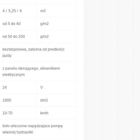
4 / 5,25 / 6
m3
od 5 do 40
g/m2
od 50 do 200
g/m2
bezstopniowa, zależna od predkości
jazdy
z panelu sterującego, siłownikiem
elektrycznym
24
V
1800
dm3
10-70
km/h
koło wleczone napędzajace pompę
własnej hydrauliki