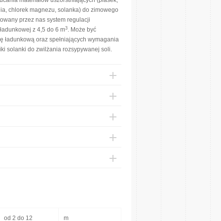
cania materiałów uszorstniających (piasek,
nia, chlorek magnezu, solanka) do zimowego
owany przez nas system regulacji
3
ładunkowej z 4,5 do 6 m
. Może być
ę ładunkową oraz spełniających wymagania
i solanki do zwilżania rozsypywanej soli.
od 2 do 12
m