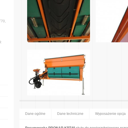
T70,
R
Dane ogólne
Dane techniczne
Wyposażenie opcja