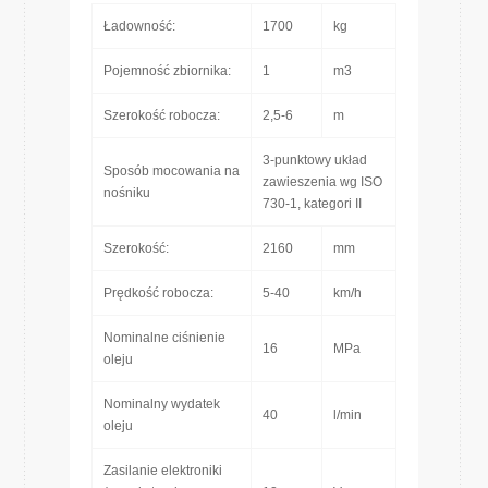
Ładowność:
1700
kg
Pojemność zbiornika:
1
m3
Szerokość robocza:
2,5-6
m
3-punktowy układ
Sposób mocowania na
zawieszenia wg ISO
nośniku
730-1, kategori II
Szerokość:
2160
mm
Prędkość robocza:
5-40
km/h
Nominalne ciśnienie
16
MPa
oleju
Nominalny wydatek
40
l/min
oleju
Zasilanie elektroniki