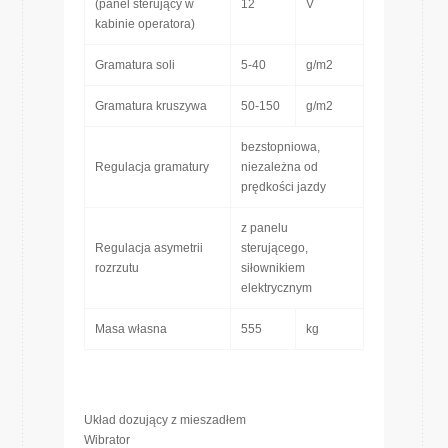
(panel sterujący w
12
V
kabinie operatora)
Gramatura soli
5-40
g/m2
Gramatura kruszywa
50-150
g/m2
bezstopniowa,
Regulacja gramatury
niezależna od
prędkości jazdy
z panelu
Regulacja asymetrii
sterującego,
rozrzutu
siłownikiem
elektrycznym
Masa własna
555
kg
Układ dozujący z mieszadłem
Wibrator