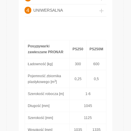
4
UNIWERSALNA
Posypywarki
PS250
PS250M
zawieszane PRONAR
Ładowność [kg]
300
600
Pojemność zbiornika
0,25
0,5
3
plastykowego [m
]
Szerokość robocza [m]
1-6
Długość [mm]
1045
Szerokość [mm]
1125
Wysokość [mm]
1035
1335