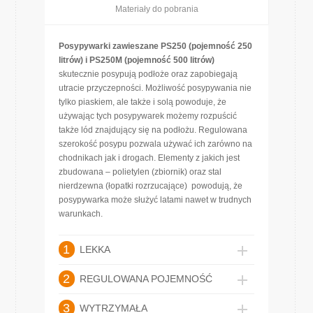
Materiały do pobrania
Posypywarki zawieszane PS250 (pojemność 250
litrów) i PS250M (pojemność 500 litrów)
skutecznie posypują podłoże oraz zapobiegają
utracie przyczepności. Możliwość posypywania nie
tylko piaskiem, ale także i solą powoduje, że
używając tych posypywarek możemy rozpuścić
także lód znajdujący się na podłożu. Regulowana
szerokość posypu pozwala używać ich zarówno na
chodnikach jak i drogach. Elementy z jakich jest
zbudowana – polietylen (zbiornik) oraz stal
nierdzewna (łopatki rozrzucające) powodują, że
posypywarka może służyć latami nawet w trudnych
warunkach.
1
LEKKA
2
REGULOWANA POJEMNOŚĆ
3
WYTRZYMAŁA