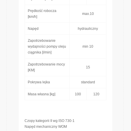
Prędkość robocza
max.10
[km/h]
Napęd
hydrauliczny
Zapotrzebowanie
wydajności pompy oleju
min 10
ciągnika [l/min]
Zapotrzebowanie mocy
15
[KM]
Pokrywa lejka
standard
Masa własna [kg]
100
120
Czopy kategorii II wg ISO 730-1
Napęd mechaniczny WOM