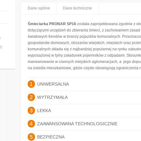
Dane ogólne
Dane techniczne
Śmieciarka PRONAR SP16
została zaprojektowana zgodnie z o
dotyczącymi urządzeń do zbierania śmieci, z zachowaniem zasa
światowych trendów w branży pojazdów komunalnych. Przeznaczon
0
gospodarstw domowych, obszarów wiejskich, miejskich oraz prze
70
komunalnych składa się z najbardziej popularnej na rynku zabudo
wyposażonej w tylny załadunek pojemników z odpadami. Stosunko
manewrowanie w ciasnych miejskich aglomeracjach, a jego dopu
na osiedla mieszkaniowe, gdzie często obowiązują ograniczenia 
1
UNIWERSALNA
2
WYTRZYMAŁA
3
LEKKA
4
ZAAWANSOWANA TECHNOLOGICZNIE
5
BEZPIECZNA