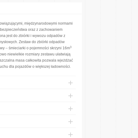
bowiązującymi, międzynarodowymi normami
d bezpieczeństwa oraz z zachowaniem
a jest do zbiórki i wywozu odpadów z
mysłowych. Zestaw do zbiórki odpadów
3
wy – śmieciarki o pojemności skrzyni 16m
wo niewielkie rozmiary zestawu ułatwiają
szczalna masa całkowita pozwala wjeżdżać
ruchu dla pojazdów o większej ładowności.