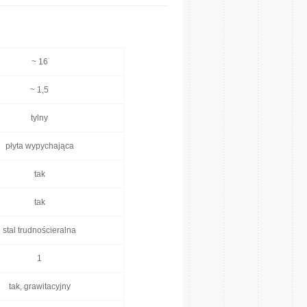
~ 16
~ 1,5
tylny
płyta wypychająca
tak
tak
stal trudnościeralna
1
tak, grawitacyjny