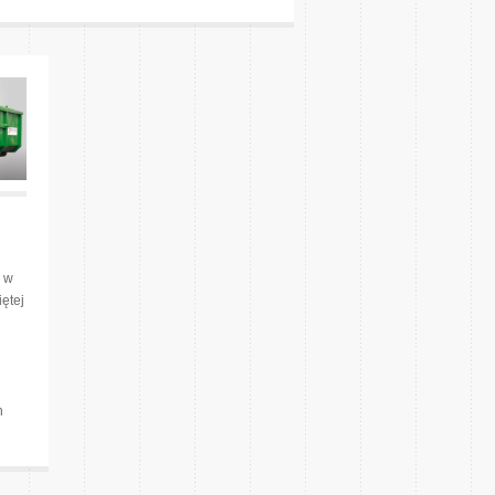
 w
iętej
h