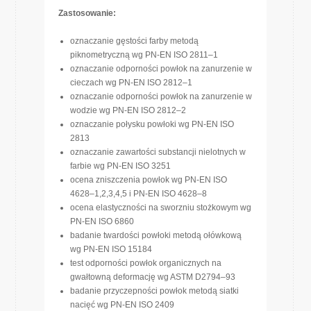
Zastosowanie:
oznaczanie gęstości farby metodą
piknometryczną wg PN-EN ISO 2811–1
oznaczanie odporności powłok na zanurzenie w
cieczach wg PN-EN ISO 2812–1
oznaczanie odporności powłok na zanurzenie w
wodzie wg PN-EN ISO 2812–2
oznaczanie połysku powłoki wg PN-EN ISO
2813
oznaczanie zawartości substancji nielotnych w
farbie wg PN-EN ISO 3251
ocena zniszczenia powłok wg PN-EN ISO
4628–1,2,3,4,5 i PN-EN ISO 4628–8
ocena elastyczności na sworzniu stożkowym wg
PN-EN ISO 6860
badanie twardości powłoki metodą ołówkową
wg PN-EN ISO 15184
test odporności powłok organicznych na
gwałtowną deformację wg ASTM D2794–93
badanie przyczepności powłok metodą siatki
nacięć wg PN-EN ISO 2409