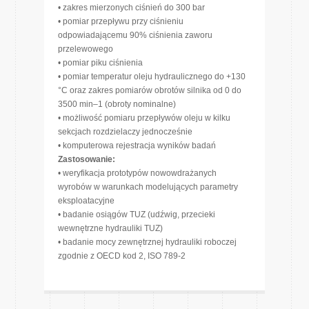
• zakres mierzonych ciśnień do 300 bar
• pomiar przepływu przy ciśnieniu
odpowiadającemu 90% ciśnienia zaworu
przelewowego
• pomiar piku ciśnienia
• pomiar temperatur oleju hydraulicznego do +130
°C oraz zakres pomiarów obrotów silnika od 0 do
3500 min–1 (obroty nominalne)
• możliwość pomiaru przepływów oleju w kilku
sekcjach rozdzielaczy jednocześnie
• komputerowa rejestracja wyników badań
Zastosowanie:
• weryfikacja prototypów nowowdrażanych
wyrobów w warunkach modelujących parametry
eksploatacyjne
• badanie osiągów TUZ (udźwig, przecieki
wewnętrzne hydrauliki TUZ)
• badanie mocy zewnętrznej hydrauliki roboczej
zgodnie z OECD kod 2, ISO 789-2