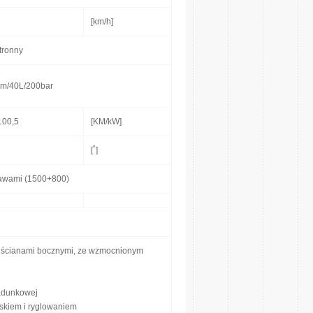
[km/h]
tronny
m/40L/200bar
100,5
[KM/kW]
[˚]
tawami (1500+800)
i ścianami bocznymi, ze wzmocnionym
ładunkowej
skiem i ryglowaniem