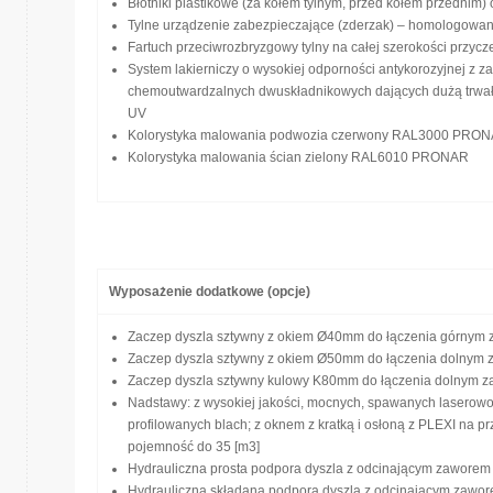
Błotniki plastikowe (za kołem tylnym, przed kołem przednim)
Tylne urządzenie zabezpieczające (zderzak) – homologowan
Fartuch przeciwrozbryzgowy tylny na całej szerokości przycz
System lakierniczy o wysokiej odporności antykorozyjnej z 
chemoutwardzalnych dwuskładnikowych dających dużą trwało
UV
Kolorystyka malowania podwozia czerwony RAL3000 PRO
Kolorystyka malowania ścian zielony RAL6010 PRONAR
Wyposażenie dodatkowe (opcje)
Zaczep dyszla sztywny z okiem Ø40mm do łączenia górnym 
Zaczep dyszla sztywny z okiem Ø50mm do łączenia dolnym 
Zaczep dyszla sztywny kulowy K80mm do łączenia dolnym z
Nadstawy: z wysokiej jakości, mocnych, spawanych laserow
profilowanych blach; z oknem z kratką i osłoną z PLEXI na p
pojemność do 35 [m3]
Hydrauliczna prosta podpora dyszla z odcinającym zawore
Hydrauliczna składana podpora dyszla z odcinającym zawo