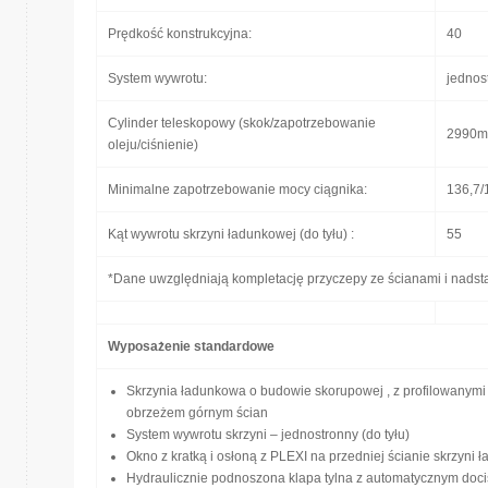
Prędkość konstrukcyjna:
40
System wywrotu:
jednos
Cylinder teleskopowy (skok/zapotrzebowanie
2990m
oleju/ciśnienie)
Minimalne zapotrzebowanie mocy ciągnika:
136,7/
Kąt wywrotu skrzyni ładunkowej (do tyłu) :
55
*Dane uwzględniają kompletację przyczepy ze ścianami i nads
Wyposażenie standardowe
Skrzynia ładunkowa o budowie skorupowej , z profilowanym
obrzeżem górnym ścian
System wywrotu skrzyni – jednostronny (do tyłu)
Okno z kratką i osłoną z PLEXI na przedniej ścianie skrzyni 
Hydraulicznie podnoszona klapa tylna z automatycznym doci