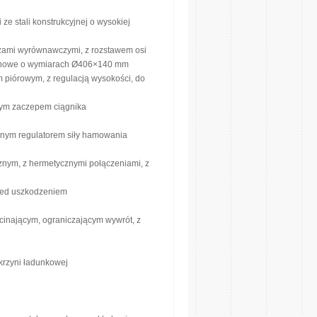
e stali konstrukcyjnej o wysokiej
zami wyrównawczymi, z rozstawem osi
bnowe o wymiarach Ø406×140 mm
 piórowym, z regulacją wysokości, do
nym zaczepem ciągnika
nym regulatorem siły hamowania
cznym, z hermetycznymi połączeniami, z
rzed uszkodzeniem
cinającym, ograniczającym wywrót, z
skrzyni ładunkowej