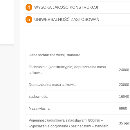
4
WYSOKA JAKOŚĆ KONSTRUKCJI
5
UNIWERSALNOŚĆ ZASTOSOWAŃ
Dane techniczne wersji standard
Technicznie (konstrukcyjnie) dopuszczalna masa
24000
całkowita
Dopuszczalna masa całkowita:
23000
Ładowność:
16040
Masa własna:
6960
Pojemność ładunkowa z nadstawami 800mm –
35 opcj
wyposażenie opcjonalne / bez nadstaw – standard