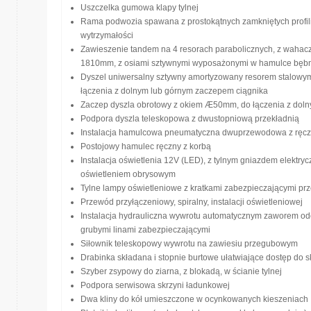
Uszczelka gumowa klapy tylnej
Rama podwozia spawana z prostokątnych zamkniętych profili z
wytrzymałości
Zawieszenie tandem na 4 resorach parabolicznych, z wahac
1810mm, z osiami sztywnymi wyposażonymi w hamulce bę
Dyszel uniwersalny sztywny amortyzowany resorem stalowym
łączenia z dolnym lub górnym zaczepem ciągnika
Zaczep dyszla obrotowy z okiem Æ50mm, do łączenia z dol
Podpora dyszla teleskopowa z dwustopniową przekładnią
Instalacja hamulcowa pneumatyczna dwuprzewodowa z ręcz
Postojowy hamulec ręczny z korbą
Instalacja oświetlenia 12V (LED), z tylnym gniazdem elektry
oświetleniem obrysowym
Tylne lampy oświetleniowe z kratkami zabezpieczającymi p
Przewód przyłączeniowy, spiralny, instalacji oświetleniowej
Instalacja hydrauliczna wywrotu automatycznym zaworem od
grubymi linami zabezpieczającymi
Siłownik teleskopowy wywrotu na zawiesiu przegubowym
Drabinka składana i stopnie burtowe ułatwiające dostęp do 
Szyber zsypowy do ziarna, z blokadą, w ścianie tylnej
Podpora serwisowa skrzyni ładunkowej
Dwa kliny do kół umieszczone w ocynkowanych kieszeniach