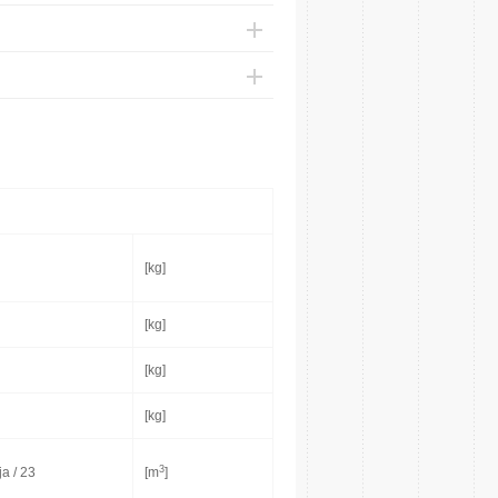
[kg]
[kg]
[kg]
[kg]
3
a / 23
[m
]