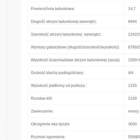
Powierzchnia ładunkowa:
14,7
Długość skrzyni ładunkowej wewnątrz:
6694
Szerokość skrzyni ładunkowej wewnątrz:
2242/
Wymiary gabarytowe (długość/szerokość/wysokość)
8780/2
Wysokość ścian/nadstaw skrzyni ładunkowej (opcja)
1500+8
Grubość blachy podłogi/ściany:
4/4
Wysokość platformy od podłoża:
1325
Rozstaw kół:
2100
Zawieszenie:
resory
Obciążenie oka dyszla
3000
Rozmiar ogumienia:
550/60