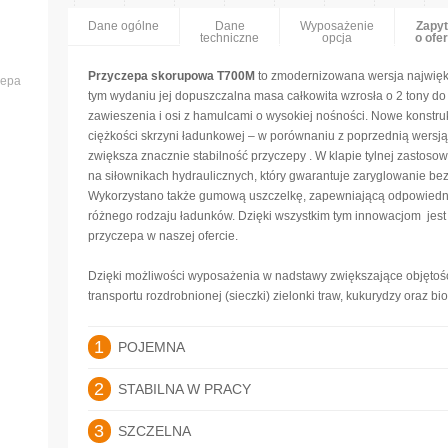
Dane ogólne
Dane
Wyposażenie
Zapyt
techniczne
opcja
o ofer
Przyczepa skorupowa T700M
to zmodernizowana wersja najwięk
zepa
tym wydaniu jej dopuszczalna masa całkowita wzrosła o 2 tony do
zawieszenia i osi z hamulcami o wysokiej nośności. Nowe konstru
ciężkości skrzyni ładunkowej – w porównaniu z poprzednią wersją p
zwiększa znacznie stabilność przyczepy . W klapie tylnej zasto
na siłownikach hydraulicznych, który gwarantuje zaryglowanie b
Wykorzystano także gumową uszczelkę, zapewniającą odpowiednią
różnego rodzaju ładunków. Dzięki wszystkim tym innowacjom jest
przyczepa w naszej ofercie.
Dzięki możliwości wyposażenia w nadstawy zwiększające objętość
transportu rozdrobnionej (sieczki) zielonki traw, kukurydzy oraz b
1
POJEMNA
2
STABILNA W PRACY
3
SZCZELNA