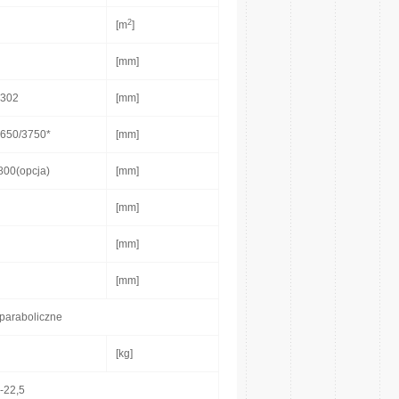
2
[m
]
[mm]
2302
[mm]
650/3750*
[mm]
00(opcja)
[mm]
[mm]
[mm]
[mm]
 paraboliczne
[kg]
-22,5