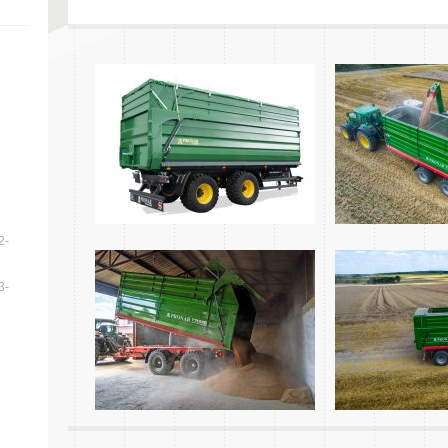
2-
3-