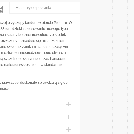
aj
Materiały do pobrania
tę
szej przyczepy tandem w ofercie Pronaru. W
 23 ton, dzięki zastosowaniu nowego typu
kcja ściany bocznej powoduje, że środek
rzyczepy – znajduje się niżej. Fakt ten
sowano system z zamkami zabezpieczającymi
ez możliwości niespodziewanego otwarcia.
 szczelność skrzyni podczas transportu
 to najlepiej wyposażona w standardzie
 przyczepy, doskonale sprawdzają się do
iomasy