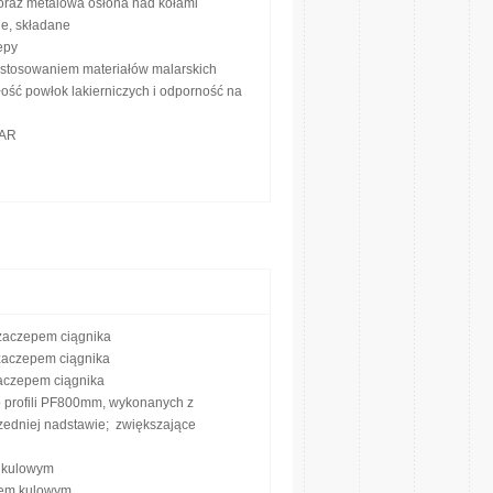
 oraz metalowa osłona nad kołami
e, składane
epy
zastosowaniem materiałów malarskich
ść powłok lakierniczych i odporność na
NAR
zaczepem ciągnika
zaczepem ciągnika
aczepem ciągnika
o profili PF800mm, wykonanych z
rzedniej nadstawie; zwiększające
m kulowym
rem kulowym