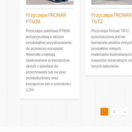
Przyczepa PRONAR
Przyczepa PRONAR
PT608
T672
Przyczepa paletowa PT608
Przyczepa Pronar T672
jest przyczepą o skrzyni
przeznaczona jest do
prostokątnej przystosowanej
transportu płodów rolnyc
do przewozu europalet.
produktów rolnych,
Wywrotki znajdują
materiałów budowlanych
zastosowane w transporcie
nawozów mineralnych or
skrzyń z plantacji do
innych ładunków.
przechowalni lub na plac
przeładunkowy oraz
transporcie bel o szerokości
1,2m.
→
1
2