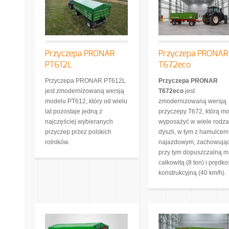
Przyczepa PRONAR
Przyczepa PRONAR
PT612L
T672eco
Przyczepa PRONAR PT612L
Przyczepa PRONAR
jest zmodernizowaną wersją
T672eco
jest
modelu PT612, który od wielu
zmodernizowaną wersją
lat pozostaje jedną z
przyczepy T672, którą m
najczęściej wybieranych
wyposażyć w wiele rodz
przyczep przez polskich
dyszli, w tym z hamulcem
rolników.
najazdowym, zachowują
przy tym dopuszczalną 
całkowitą (8 ton) i prędko
konstrukcyjną (40 km/h).