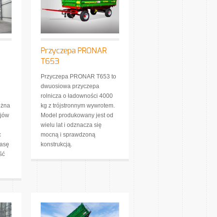
Przyczepa PRONAR
T653
Przyczepa PRONAR T653 to
dwuosiowa przyczepa
rolnicza o ładowności 4000
ożna
kg z trójstronnym wywrotem.
ajów
Model produkowany jest od
wielu lat i odznacza się
c
mocną i sprawdzoną
masę
konstrukcją.
ść