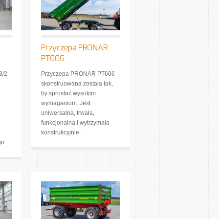
Przyczepa PRONAR
PT606
3/2
Przyczepa PRONAR PT606
skonstruowana została tak,
by sprostać wysokim
wymaganiom. Jest
uniwersalna, trwała,
j
funkcjonalna i wytrzymała
konstrukcyjnie.
o.