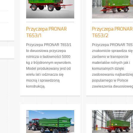
Przyczepa PRONAR
Przyczepa PRONAR
T653/1
T653/2
Przyczepa PRONAR T653/1
Przyczepa PRONAR T65
to dwuosiowa przyczepa
znakomicie sprawdza się
rolnicza o ładowności 5000
zarówno w transporcie
kg z trójstronnym wywrotem.
materiałów rolnych jak i
Model produkowany jest od
komunalnych dzięki
wielu lat i odznacza się
zastosowaniu najbardzie
mocną i sprawdzoną
popularnego w Polsce
konstrukcją.
zawieszenia dwuosioweg