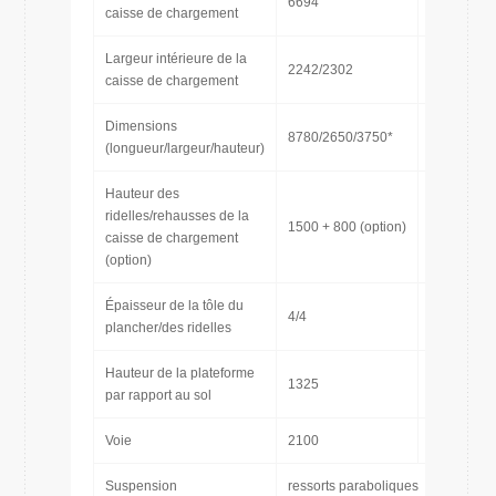
6694
[mm]
caisse de chargement
Largeur intérieure de la
2242/2302
[mm]
caisse de chargement
Dimensions
8780/2650/3750*
[mm]
(longueur/largeur/hauteur)
Hauteur des
ridelles/rehausses de la
1500 + 800 (option)
[mm]
caisse de chargement
(option)
Épaisseur de la tôle du
4/4
[mm]
plancher/des ridelles
Hauteur de la plateforme
1325
[mm]
par rapport au sol
Voie
2100
[mm]
Suspension
ressorts paraboliques