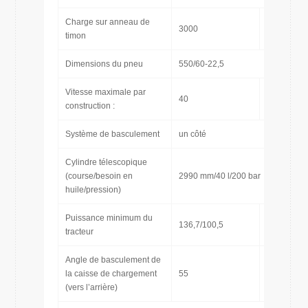
Charge sur anneau de
3000
[kg]
timon
Dimensions du pneu
550/60-22,5
Vitesse maximale par
40
[km/h]
construction :
Système de basculement
un côté
Cylindre télescopique
(course/besoin en
2990 mm/40 l/200 bar
huile/pression)
Puissance minimum du
136,7/100,5
[CH/kW]
tracteur
Angle de basculement de
la caisse de chargement
55
[˚]
(vers l’arrière)