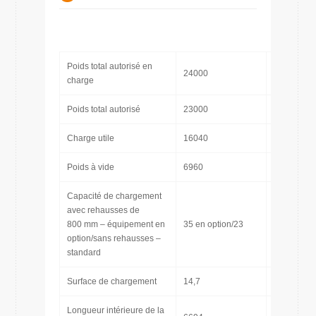
Poids total autorisé en
24000
[kg]
charge
Poids total autorisé
23000
[kg]
Charge utile
16040
[kg]
Poids à vide
6960
[kg]
Capacité de chargement
avec rehausses de
800 mm – équipement en
35 en option/23
[m3]
option/sans rehausses –
standard
Surface de chargement
14,7
[m2]
Longueur intérieure de la