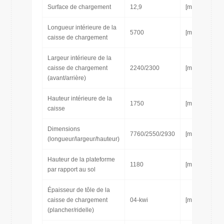
Surface de chargement
12,9
[m3]
Longueur intérieure de la
5700
[mm]
caisse de chargement
Largeur intérieure de la
caisse de chargement
2240/2300
[mm]
(avant/arrière)
Hauteur intérieure de la
1750
[mm]
caisse
Dimensions
7760/2550/2930
[mm]
(longueur/largeur/hauteur)
Hauteur de la plateforme
1180
[mm]
par rapport au sol
Épaisseur de tôle de la
caisse de chargement
04-kwi
[mm]
(plancher/ridelle)