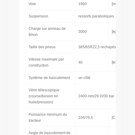
Voie
1960
[mm]
Suspension
ressorts paraboliques
Charge sur anneau de
3000
[kg]
timon
Taille des pneus
385/65R22,5 rechapés
Vitesse maximale par
40
[km/h]
construction
Système de basculement
un côté
Vérin télescopique
(course/besoin en
2400 mm/29 l/200 bar
huile/pression)
Puissance minimum du
104/76,4
[CH/kW]
tracteur
Angle de basculement de