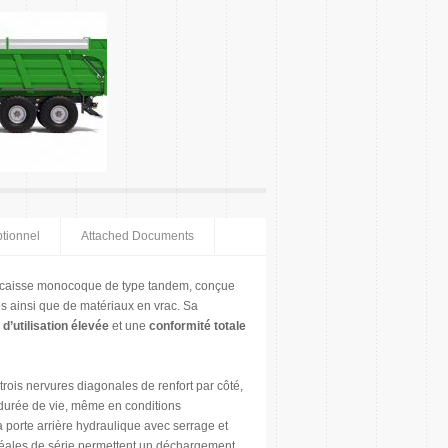
tionnel
Attached Documents
à caisse monocoque de type tandem, conçue
les ainsi que de matériaux en vrac. Sa
 d’utilisation élevée
et une
conformité totale
trois nervures diagonales de renfort par côté,
 durée de vie, même en conditions
la porte arrière hydraulique avec serrage et
réales de série permettent un déchargement