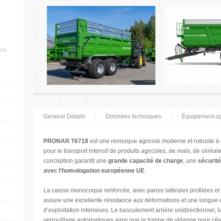
que
General Details
Données techniques
Équipement op
PRONAR T6718
est une remorque agricole moderne et robuste 
pour le transport intensif de produits agricoles, de maïs, de céréa
conception garantit une
grande capacité de charge
, une
sécurité
avec l’homologation européenne UE
.
La caisse monocoque renforcée, avec parois latérales profilées et 
assure une excellente résistance aux déformations et une longue
d’exploitation intensives. Le basculement arrière unidirectionnel, 
verrouillage automatiques ainsi que la trappe de vidange pour cé