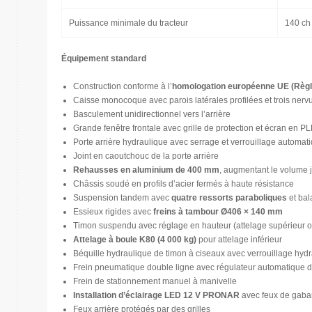
Puissance minimale du tracteur
140 ch
Équipement standard
Construction conforme à l’
homologation européenne UE (Règ
Caisse monocoque avec parois latérales profilées et trois nervu
Basculement unidirectionnel vers l’arrière
Grande fenêtre frontale avec grille de protection et écran en P
Porte arrière hydraulique avec serrage et verrouillage automat
Joint en caoutchouc de la porte arrière
Rehausses en aluminium de 400 mm
, augmentant le volume 
Châssis soudé en profils d’acier fermés à haute résistance
Suspension tandem avec
quatre ressorts paraboliques
et bal
Essieux rigides avec
freins à tambour Ø406 × 140 mm
Timon suspendu avec réglage en hauteur (attelage supérieur ou
Attelage à boule K80 (4 000 kg)
pour attelage inférieur
Béquille hydraulique de timon à ciseaux avec verrouillage hyd
Frein pneumatique double ligne avec régulateur automatique 
Frein de stationnement manuel à manivelle
Installation d’éclairage LED 12 V PRONAR
avec feux de gabar
Feux arrière protégés par des grilles