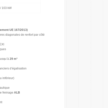
 / 103 kW
lement UE 167/2013)
res diagonales de renfort par côté
LEXI
iques
jusqu’à
29 m³
anciers d’égalisation
 inférieur)
raulique
de freinage
ALB
it