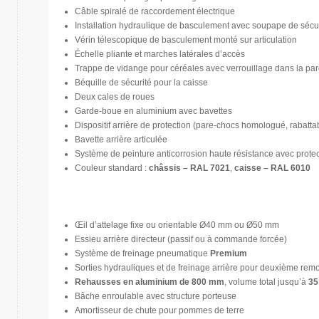
Câble spiralé de raccordement électrique
Installation hydraulique de basculement avec soupape de sécur
Vérin télescopique de basculement monté sur articulation
Échelle pliante et marches latérales d’accès
Trappe de vidange pour céréales avec verrouillage dans la paro
Béquille de sécurité pour la caisse
Deux cales de roues
Garde-boue en aluminium avec bavettes
Dispositif arrière de protection (pare-chocs homologué, rabatta
Bavette arrière articulée
Système de peinture anticorrosion haute résistance avec prote
Couleur standard :
châssis – RAL 7021
,
caisse – RAL 6010
Œil d’attelage fixe ou orientable Ø40 mm ou Ø50 mm
Essieu arrière directeur (passif ou à commande forcée)
Système de freinage pneumatique
Premium
Sorties hydrauliques et de freinage arrière pour deuxième rem
Rehausses en aluminium de 800 mm
, volume total jusqu’à
35
Bâche enroulable avec structure porteuse
Amortisseur de chute pour pommes de terre