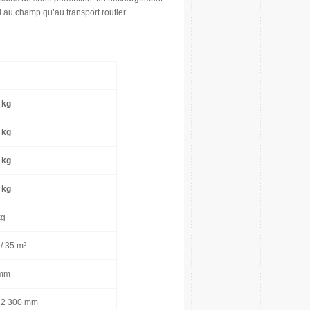
l au champ qu’au transport routier.
 kg
 kg
 kg
 kg
kg
 / 35 m³
 mm
/ 2 300 mm