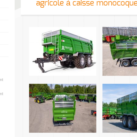
agricole à caisse monocoqu
nt
nt