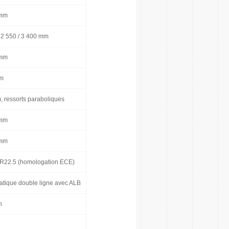
 mm
/ 2 550 / 3 400 mm
 mm
mm
, ressorts paraboliques
 mm
 mm
R22.5 (homologation ECE)
tique double ligne avec ALB
h