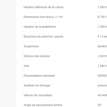
Hauteur intérieure de la caisse
1 500
Dimensions hors tout (L / l / H)
8 700 
Hauteur de la plateforme
1 500
Épaisseur du plancher / parois
5 / 4 
Suspension
tandem
Entraxe des essieux
1 810
Voie
1 980
Pneumatiques standard
560/60
Système de freinage
pneuma
Vitesse de conception
40 km/
Angle de basculement arrière
55°