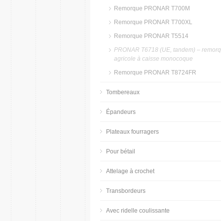
Remorque PRONAR T700M
Remorque PRONAR T700XL
Remorque PRONAR T5514
PRONAR T6718 (UE, tandem) – remor
agricole à caisse monocoque
Remorque PRONAR T8724FR
Tombereaux
Épandeurs
Plateaux fourragers
Pour bétail
Attelage à crochet
Transbordeurs
Avec ridelle coulissante