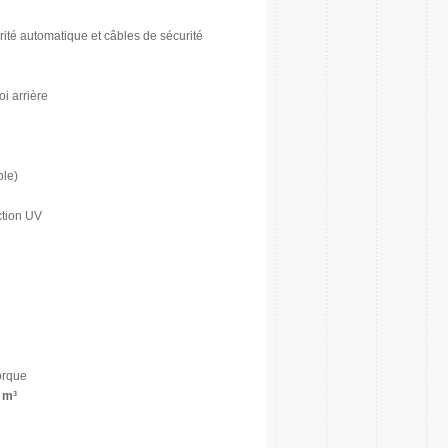
ité automatique et câbles de sécurité
i arrière
ble)
ction UV
orque
 m³