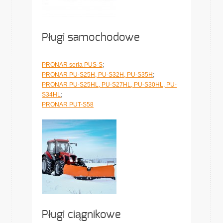
Pługi samochodowe
PRONAR seria PUS-S
;
PRONAR PU-S25H, PU-S32H, PU-S35H
;
PRONAR PU-S25HL, PU-S27HL, PU-S30HL, PU-
S34HL
;
PRONAR PUT-S58
Pługi ciągnikowe