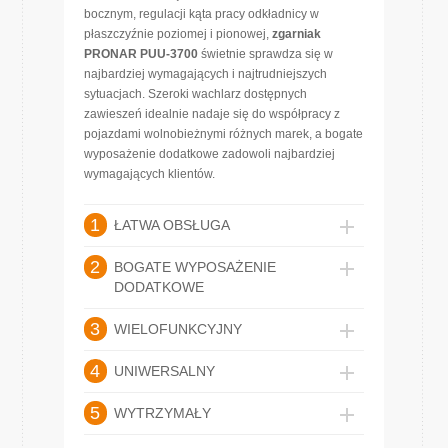
bocznym, regulacji kąta pracy odkładnicy w
płaszczyźnie poziomej i pionowej,
zgarniak
PRONAR PUU-3700
świetnie sprawdza się w
najbardziej wymagających i najtrudniejszych
sytuacjach. Szeroki wachlarz dostępnych
zawieszeń idealnie nadaje się do współpracy z
pojazdami wolnobieżnymi różnych marek, a bogate
wyposażenie dodatkowe zadowoli najbardziej
wymagających klientów.
1
ŁATWA OBSŁUGA
2
BOGATE WYPOSAŻENIE
DODATKOWE
3
WIELOFUNKCYJNY
4
UNIWERSALNY
5
WYTRZYMAŁY