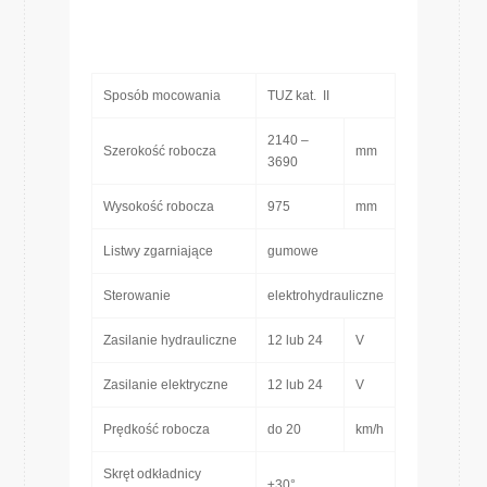
Sposób mocowania
TUZ kat. II
2140 –
Szerokość robocza
mm
3690
Wysokość robocza
975
mm
Listwy zgarniające
gumowe
Sterowanie
elektrohydrauliczne
Zasilanie hydrauliczne
12 lub 24
V
Zasilanie elektryczne
12 lub 24
V
Prędkość robocza
do 20
km/h
Skręt odkładnicy
±30°