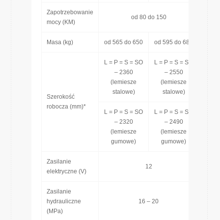
Zapotrzebowanie
od 80 do 150
mocy (KM)
Masa (kg)
od 565 do 650
od 595 do 680
L = P = S = SO
L = P = S = SO
– 2360
– 2550
(lemiesze
(lemiesze
stalowe)
stalowe)
Szerokość
robocza (mm)*
L = P = S = SO
L = P = S = SO
– 2320
– 2490
(lemiesze
(lemiesze
gumowe)
gumowe)
Zasilanie
12
elektryczne (V)
Zasilanie
hydrauliczne
16 – 20
(MPa)