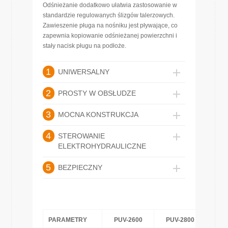
Odśnieżanie dodatkowo ułatwia zastosowanie w
standardzie regulowanych ślizgów talerzowych.
Zawieszenie pługa na nośniku jest pływające, co
zapewnia kopiowanie odśnieżanej powierzchni i
stały nacisk pługu na podłoże.
1
UNIWERSALNY
2
PROSTY W OBSŁUDZE
3
MOCNA KONSTRUKCJA
4
STEROWANIE
ELEKTROHYDRAULICZNE
5
BEZPIECZNY
PARAMETRY
PUV-2600
PUV-2800