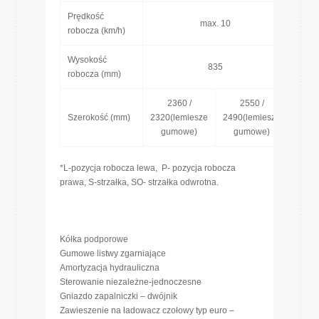
Prędkość
max. 10
robocza (km/h)
Wysokość
835
robocza (mm)
2360 /
2550 /
Szerokość (mm)
2320(lemiesze
2490(lemiesze
gumowe)
gumowe)
*L-pozycja robocza lewa, P- pozycja robocza
prawa, S-strzałka, SO- strzałka odwrotna.
Kółka podporowe
Gumowe listwy zgarniające
Amortyzacja hydrauliczna
Sterowanie niezależne-jednoczesne
Gniazdo zapalniczki – dwójnik
Zawieszenie na ładowacz czołowy typ euro –