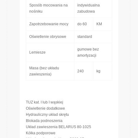
Sposób mocowania na
indywidualna
nośniku
zabudowa
Zapotrzebowanie mocy
do 60
KM
Oświetlenie obrysowe
standard
gumowe bez
Lemiesze
amortyzacji
Masa (bez układu
240
kg
zawieszenia)
TUZ kat. I lub I wąskiej
Oświetlenie dodatkowe
Hydrauliczny układ skrętu
Blokada podnoszenia
Układ zawieszenia BELARUS 80-1025
Kółka podporowe