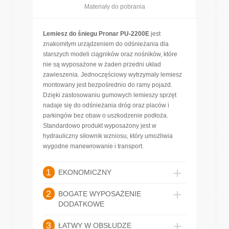
Materiały do pobrania
Lemiesz do śniegu Pronar PU-2200E
jest
znakomitym urządzeniem do odśnieżania dla
starszych modeli ciągników oraz nośników, które
nie są wyposażone w żaden przedni układ
zawieszenia. Jednoczęściowy wytrzymały lemiesz
montowany jest bezpośrednio do ramy pojazd.
Dzięki zastosowaniu gumowych lemieszy sprzęt
nadaje się do odśnieżania dróg oraz placów i
parkingów bez obaw o uszkodzenie podłoża.
Standardowo produkt wyposażony jest w
hydrauliczny siłownik wzniosu, który umożliwia
wygodne manewrowanie i transport.
1
EKONOMICZNY
2
BOGATE WYPOSAŻENIE
DODATKOWE
3
ŁATWY W OBSŁUDZE