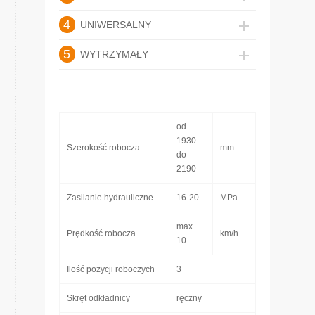
4
UNIWERSALNY
5
WYTRZYMAŁY
od
1930
Szerokość robocza
mm
do
2190
Zasilanie hydrauliczne
16-20
MPa
max.
Prędkość robocza
km/h
10
Ilość pozycji roboczych
3
Skręt odkładnicy
ręczny