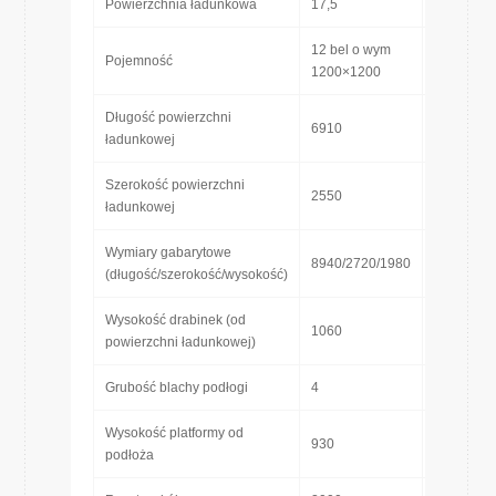
2
Powierzchnia ładunkowa
17,5
[m
]
12 bel o wym
Pojemność
[mm]
1200×1200
Długość powierzchni
6910
[mm]
ładunkowej
Szerokość powierzchni
2550
[mm]
ładunkowej
Wymiary gabarytowe
8940/2720/1980
[mm]
(długość/szerokość/wysokość)
Wysokość drabinek (od
1060
[mm]
powierzchni ładunkowej)
Grubość blachy podłogi
4
[mm]
Wysokość platformy od
930
[mm]
podłoża