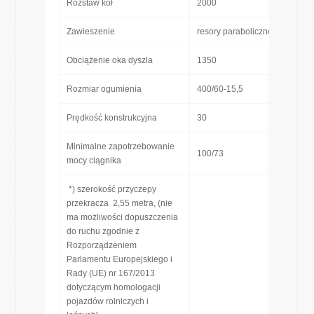
Rozstaw kół
2000
[mm]
Zawieszenie
resory paraboliczne
Obciążenie oka dyszla
1350
[kg]
Rozmiar ogumienia
400/60-15,5
Prędkość konstrukcyjna
30
[km/h]
Minimalne zapotrzebowanie
100/73
[KM/kW]
mocy ciągnika
*) szerokość przyczepy
przekracza 2,55 metra, (nie
ma możliwości dopuszczenia
do ruchu zgodnie z
Rozporządzeniem
Parlamentu Europejskiego i
Rady (UE) nr 167/2013
dotyczącym homologacji
pojazdów rolniczych i