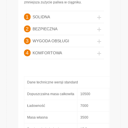
zmniejsza zużycie paliwa w ciągniku.
1
SOLIDNA
2
BEZPIECZNA
3
WYGODA OBSŁUGI
4
KOMFORTOWA
Dane techniczne wersji standard
Dopuszczalna masa całkowita
10500
[kg]
Ładowność
7000
[kg]
Masa własna
3500
[kg]