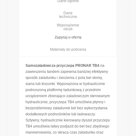
Dane ogólne
Dane
techniczne
Wyposażenie
opcja
Zapytaj o ofertę
Materiały do pobrania
Samozaładowcza przyczepa PRONAR TB4
na
zawieszeniu tandem zapewnia bardziej efektywny
sposób załadunku i zwożenia z pola bel słomy,
siana lub kiszonki. Wyposażona w hydraulicznie
podnoszoną platformę ładunkową z przednim
urządzeniem zbierająco-załadowczym sterowanym
hydraulicznie, przyczepa TB4 umożliwia płynny i
bezproblemowy załadunek bel bez wykorzystania
dodatkowych podnośników lub ładowaczy.
Sztywny, hydraulicznie kierowany dyszel przyczepy
TB4 umożliwia łatwy podjazd do bel bez zbędnego
manewrowania, co skraca czas załadunku oraz