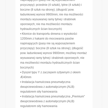
napinających (pasy nie są wyposażeniem
przyczepy): przednie (4 sztuki), tylne (4 sztuki) i
boczne (8 sztuk na stronę); (długość pow.
ładunkowej wynosi 9900mm; nie ma możliwości
montażu wysuwanej ramy tylnej i drabinek
oporowych; nie ma możliwości montażu
hydraulicznych ścian bocznych)
• Kłonice do transportu drewna o wysokości
1200mm z hakami do mocowania pasów
napinających (pasy nie są wyposażeniem
przyczepy): boczne (8 sztuk na stronę); (długość
pow. ładunkowej wynosi 9900mm; możliwy montaż
wysuwanej ramy tylnej i drabinek oporowych; nie
ma możliwości montażu hydraulicznych ścian
bocznych)
• Dyszel typu Y z zaczepem sztywnym z okiem
Æ40mm
• Instalacja hamulcowa pneumatyczna
dwuprzewodowa z automatycznym (ALB)
regulatorem siły hamowania
• Instalacja hamulcowa pneumatyczna „Premium”
dwuprzewodowa z automatycznym (ALB)
regulatorem siły hamowania