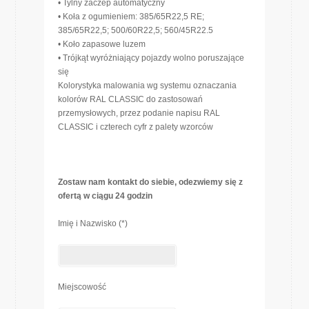
• Tylny zaczep automatyczny
• Koła z ogumieniem: 385/65R22,5 RE;
385/65R22,5; 500/60R22,5; 560/45R22.5
• Koło zapasowe luzem
• Trójkąt wyróżniający pojazdy wolno poruszające
się
Kolorystyka malowania wg systemu oznaczania
kolorów RAL CLASSIC do zastosowań
przemysłowych, przez podanie napisu RAL
CLASSIC i czterech cyfr z palety wzorców
Zostaw nam kontakt do siebie, odezwiemy się z
ofertą w ciągu 24 godzin
Imię i Nazwisko (*)
Miejscowość