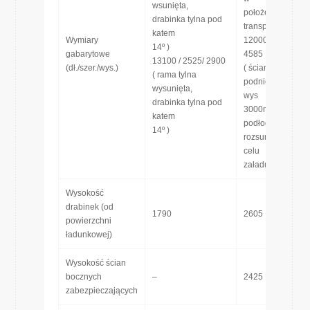
wsunięta,
położeniu do
drabinka tylna pod
transportu )
katem
Wymiary
12000 / 2945/
14º )
gabarytowe
4585
13100 / 2525/ 2900
(dł./szer./wys.)
( ściany boczne
( rama tylna
podniesione na
wysunięta,
wys
drabinka tylna pod
3000mm od
katem
podłogi i
14º )
rozsunięte w
celu
załadunku bel )
Wysokość
drabinek (od
1790
2605
powierzchni
ładunkowej)
Wysokość ścian
bocznych
–
2425
zabezpieczających