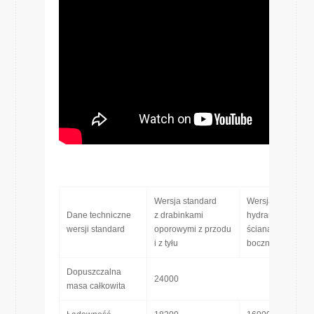
Wersja standard
Wersja z
Dane techniczne
z drabinkami
hydraulicznymi
wersji standard
oporowymi z przodu
ścianami
i z tyłu
bocznymi
Dopuszczalna
24000
masa całkowita