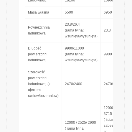
Ładowność
18200
16900
Masa własna
5500
6950
23,8/26,4
Powierzchnia
(rama tylna:
23,8
ładunkowa
wsunięta/wysunięta)
Długość
9900/11000
powierzchni
(rama tylna:
9900
ładunkowej
wsunięta/wysunięta)
Szerokość
powierzchni
ładunkowej (z
2470/2400
2470/2400
ujeciem
rantów/bez rantow)
12000 / 2545/
3715
( ściany boczne
12000 / 2525/ 2900
zabezpieczające
( rama tylna
w