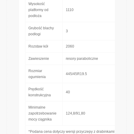
Wysokość
platformy od
1110
podłoża
Grubość blachy
3
podłogi
Rozstaw kół
2060
Zawieszenie
resory paraboliczne
Rozmiar
445/45R19.5
ogumienia
Prędkość
40
konstrukcyjna
Minimalne
zapotrzebowanie
124,8/91,80
mocy ciągnika
*Podana cena dotyczy wersji przyczepy z drabinkami