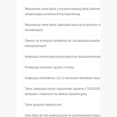
Wysuwana rama tylna z przymocowaną tylną drabinką oporową,
zwiększająca powierzchnię ładunkową
Wysuwana rama tylna zabezpieczana przy pomocy sworzni
dociskowych
Otwory na brzegach platformy do zaczepiania pasów
transportowych
Instalacja hamulcowa pneumatyczna dwuprzewodowa
Postojowy hamulec ręczny z korbą
Instalacja oświetlenia 12V z bocznymi światłami obrysowymi
Tylne zabezpieczenie najazdowe zgodne z 70/221/EWG, z
lampami i miejscem na tablicę rejestracyjną
Tylne gniazdo elektryczne
Dwa kliny do kół umieszczone w ocynkowanych kieszeniach