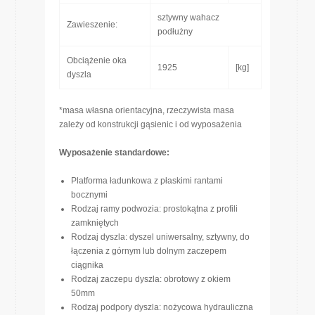
sztywny wahacz
Zawieszenie:
podłużny
Obciążenie oka
1925
[kg]
dyszla
*masa własna orientacyjna, rzeczywista masa
zależy od konstrukcji gąsienic i od wyposażenia
Wyposażenie standardowe:
Platforma ładunkowa z płaskimi rantami
bocznymi
Rodzaj ramy podwozia: prostokątna z profili
zamkniętych
Rodzaj dyszla: dyszel uniwersalny, sztywny, do
łączenia z górnym lub dolnym zaczepem
ciągnika
Rodzaj zaczepu dyszla: obrotowy z okiem
50mm
Rodzaj podpory dyszla: nożycowa hydrauliczna