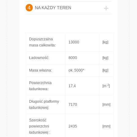
4
NA KAŻDY TEREN
Dopuszczalna
13000
[kg]
masa całkowita:
Ładowność:
8000
[kg]
Masa własna:
ok. 5000*
[kg]
Powierzchnia
2
17,4
[m
]
ładunkowa:
Długość platformy
7170
[mm]
ładunkowej:
Szerokość
powierzchni
2435
[mm]
ładunkowej :