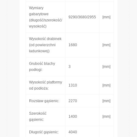
Wymiary
gabarytowe
9290/3680/2955
[mm]
(długość/szerokość/
wysokość)
Wysokość drabinek
(od powierzchni
1680
[mm]
ładunkowej)
Grubość blachy
3
[mm]
podłogi:
Wysokość platformy
1310
[mm]
od podłoża:
Rozstaw gąsienic:
2270
[mm]
Szerokość
1400
[mm]
gąsienic:
Długość gąsienic:
4040