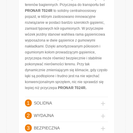
terenów bagiennych. Przyczepa do transportu bel
PRONAR T024R
to solidny centralnoosiowy
pojazd, w którym zastosowano innowacyjne
rozwiązanie w postaci bardzo szerokich gąsienic,
zamiast typowych kół ogumionych. W przyczepie
wózek jezdny stanowi wahliwa rama gąsienicowa
wyposażona w dwie gąsienice z gumowymi
nakładkami. Dzięki amortyzowanym półosiom i
ogumionym kołom prowadzącym gąsienice,
przyczepa może również bezpiecznie i stabilnie
pokonywać nierówności terenu. Przy tak
dynamicznie zmieniającym się klimacie, gdy często
łąki są podtopione i trudno jest na nie wjechać
konwencjonalnym sprzętem, nic nie sprawdzi się
lepiej niż przyczepa
PRONAR T024R.
1
SOLIDNA
2
WYDAJNA
3
BEZPIECZNA