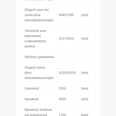
Długość pow. ład.
(rama tylna:
6495/7395
[mm]
wsunięta/wysunięta)
Szerokość pow.
ładunkowej
2517/2410
[mm]
(całkowita/pow.
płaska)
Wymiary gabarytowe
Długość (rama
tylna:
9135/10035
[mm]
wsunięta/wysunięta)
Szerokość
2550
[mm]
Wysokość
2830
[mm]
Wysokość drabinek
(od powierzchni
1700
[mm]