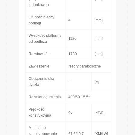
ładunkowej)
Grubość blachy
4
[mm]
podłogi
Wysokość platformy
1120
[mm]
od podłoża
Rozstaw kół
1730
[mm]
Zawieszenie
resory paraboliczne
Obciążenie oka
–
[kg
dyszla
Rozmiar ogumienia
400/60-15,5*
Prędkość
40
[km/h]
konstrukcyjna
Minimalne
zapotrzebowanie
67,6/49,7
[KM/kW]