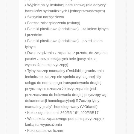
• Wyjście na tył instalacji hamulcowej (nie dotyczy
hamulców hydraulicznych i jednoprzewodowych)
• Skrzynka narzędziowa
• Boczne zabezpieczenia (osłony)
• Błotniki plastikowe (dodatkowe) – za kołem tylnym
i przednim
• Błotniki plastikowe (dodatkowe) – przed kołem
tylnym
• Dwa urządzenia z zapadką, z przodu, do zwijania
pasów zabezpieczających bele (pasy nie są
wyposażeniem przyczepy)
• Tylny zaczep manualny (D=44kN, ograniczenia
techniczne: zaczep nie spełnia wymaganej siły
uciągu do normalnego transportowania drugiej
przyczepy co oznacza że przyczepa nie jest
przeznaczona do holowania drugiej przyczepy wg
dokumentacji homologacyjnej)  Zaczep tylny
manualny „mały”; homologowany (V.Orlandi)
• Koła z ogumieniem: 360/65-16*; 400/55R17
• Winda koła zapasowego pod ramą przyczepy, z
korbą na wyposażeniu
• Koło zapasowe luzem