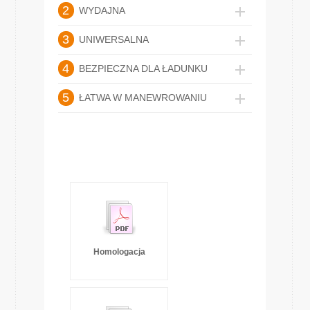
2
WYDAJNA
3
UNIWERSALNA
4
BEZPIECZNA DLA ŁADUNKU
5
ŁATWA W MANEWROWANIU
Homologacja