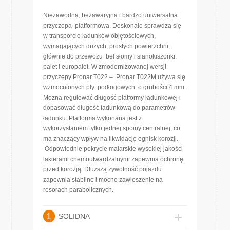
Niezawodna, bezawaryjna i bardzo uniwersalna
przyczepa platformowa. Doskonale sprawdza się
w transporcie ładunków objętościowych,
wymagających dużych, prostych powierzchni,
głównie do przewozu bel słomy i sianokiszonki,
palet i europalet. W zmodernizowanej wersji
przyczepy Pronar T022 – Pronar T022M używa się
wzmocnionych płyt podłogowych o grubości 4 mm.
Można regulować długość platformy ładunkowej i
dopasować długość ładunkową do parametrów
ładunku. Platforma wykonana jest z
wykorzystaniem tylko jednej spoiny centralnej, co
ma znaczący wpływ na likwidację ognisk korozji.
Odpowiednie pokrycie malarskie wysokiej jakości
lakierami chemoutwardzalnymi zapewnia ochronę
przed korozją. Dłuższą żywotność pojazdu
zapewnia stabilne i mocne zawieszenie na
resorach parabolicznych.
1
SOLIDNA