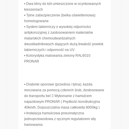
• Dwa kliny do kół umieszczone w ocynkowanych
kieszeniach
• Tylne zabezpieczenie (belka oświetleniowa):
homologowane
• System lakierniczy o wysokiej odporności
antykorozyjnej z zastosowaniem materiałów
malarskich chemoutwardzalnych
dwuskładnikowych dających dużą trwałość powłok
lakierniczych i odporność na UV
• Kolorystyka malowania zielony RAL6010
PRONAR
• Drabinki oporowe (przednia i tylna), każda
mocowana za pomocą czterech śrub, dostosowane
do transportu bel  Wykonanie z hamulcem
najazdowym PRONAR ( Prędkość konstrukcyjna
40km/h, Dopuszczalna masa całkowita 8000kg )
• Instalacja hamulcowa pneumatyczna
jednoprzewodowa z ręcznym regulatorem siły
hamowania