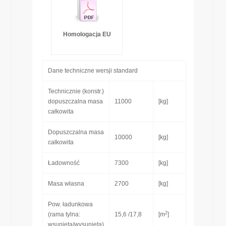
Homologacja EU
Dane techniczne wersji standard
Technicznie (konstr.)
dopuszczalna masa
11000
[kg]
całkowita
Dopuszczalna masa
10000
[kg]
całkowita
Ładowność
7300
[kg]
Masa własna
2700
[kg]
Pow. ładunkowa
2
(rama tylna:
15,6 /17,8
[m
]
wsunięta/wysunięta)