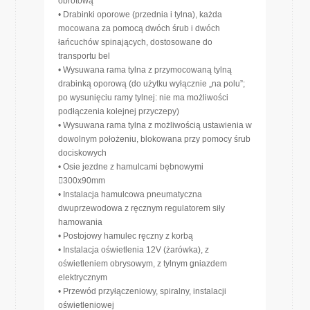
obrotową
• Drabinki oporowe (przednia i tylna), każda
mocowana za pomocą dwóch śrub i dwóch
łańcuchów spinających, dostosowane do
transportu bel
• Wysuwana rama tylna z przymocowaną tylną
drabinką oporową (do użytku wyłącznie „na polu”;
po wysunięciu ramy tylnej: nie ma możliwości
podłączenia kolejnej przyczepy)
• Wysuwana rama tylna z możliwością ustawienia w
dowolnym położeniu, blokowana przy pomocy śrub
dociskowych
• Osie jezdne z hamulcami bębnowymi
300x90mm
• Instalacja hamulcowa pneumatyczna
dwuprzewodowa z ręcznym regulatorem siły
hamowania
• Postojowy hamulec ręczny z korbą
• Instalacja oświetlenia 12V (żarówka), z
oświetleniem obrysowym, z tylnym gniazdem
elektrycznym
• Przewód przyłączeniowy, spiralny, instalacji
oświetleniowej