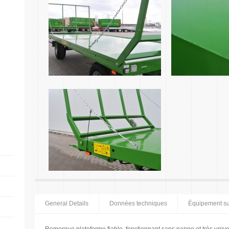
General Details
Données techniques
Équipement s