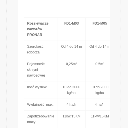
Rozsiewacze
FD1-M03
FD1-M05
nawozów
PRONAR
Szerokość
Od 4 do 14 m
Od 4 do 14 m
robocza
Pojemność
0,25m³
0,5m³
skrzyni
nawozowej
Ilość wysiewu
10 do 2000
10 do 2000
kg/ha
kg/ha
Wydajność max.
4 ha/h
4 ha/h
Zapotrzebowanie
11kw/15KM
11kw/15KM
mocy