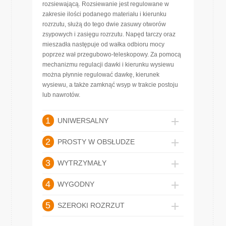
rozsiewającą. Rozsiewanie jest regulowane w
zakresie ilości podanego materiału i kierunku
rozrzutu, służą do tego dwie zasuwy otworów
zsypowych i zasięgu rozrzutu. Napęd tarczy oraz
mieszadła następuje od wałka odbioru mocy
poprzez wał przegubowo-teleskopowy. Za pomocą
mechanizmu regulacji dawki i kierunku wysiewu
można płynnie regulować dawkę, kierunek
wysiewu, a także zamknąć wsyp w trakcie postoju
lub nawrotów.
1
UNIWERSALNY
2
PROSTY W OBSŁUDZE
3
WYTRZYMAŁY
4
WYGODNY
5
SZEROKI ROZRZUT