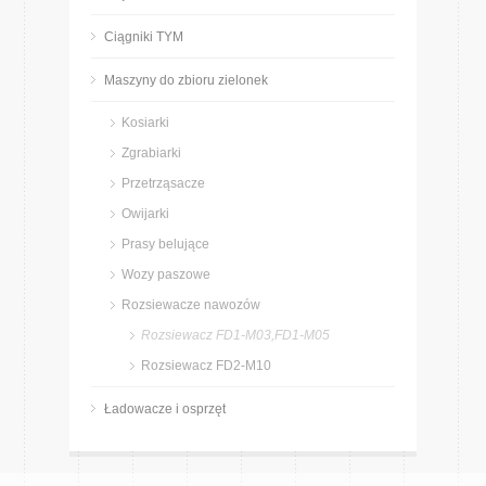
Ciągniki TYM
Maszyny do zbioru zielonek
Kosiarki
Zgrabiarki
Przetrząsacze
Owijarki
Prasy belujące
Wozy paszowe
Rozsiewacze nawozów
Rozsiewacz FD1-M03,FD1-M05
Rozsiewacz FD2-M10
Ładowacze i osprzęt