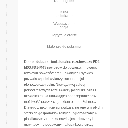
Dane ogólne
Dane
techniczne
Wyposażenie
opcja
Zapytaj o ofertę
Materiały do pobrania
Dobrze dobrane, funkcjonalne
rozsiewacze FD1-
M03,FD1-M05
nawozów do powierzchniowego
rozsiewu nawozów granulowanych i sypkich
pozwala w pełni wykorzystać potencjał
plonotwórczy roślin. Niewątpliwą zaletą
jednotarczowych rozsiewaczy jest niska cena i
niewielka masa ułatwiająca podczepianie oraz
możliwość pracy z ciągnikiem o niedużej mocy.
Dlatego znakomicie sprawdzają się one w małych i
średnich gospodarstw rolnych. Zgromadzony w
plastikowym zbiorniku nawóz jest mieszany i
grawitacyjnie podawany na łopatkową tarczę