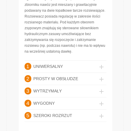
zbiorniku nawóz jest mieszany i grawitacyjnie
podawany na dwie łopatkowe tarcze rozsiewające.
Rozsiewacz posiada regulację w zakresie ilości
rozsianego materiału. Pod każdym otworem
zsypowym znajdują się sterowane siłownikiem
hydraulicznym zasuwy umożliwiające bez
zatrzymywania się rozpoczęcie i zatrzymanie
rozsiewu (np. podczas nawrotu) i nie ma to wpływu
na wcześniej ustaloną dawkę.
1
UNIWERSALNY
2
PROSTY W OBSŁUDZE
3
WYTRZYMAŁY
4
WYGODNY
5
SZEROKI ROZRZUT