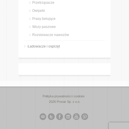
Przetrząsacze
Owijarki
Prasy belujące
Wozy paszowe
Rozsiewacze nawozów
Ładowacze i osprzęt
Polityka prywatności i cookies
2026 Pronar Sp. z o.o.