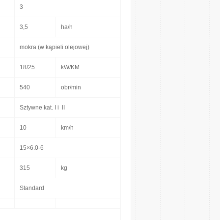
3
3,5
ha/h
mokra (w kąpieli olejowej)
18/25
kW/KM
540
obr/min
Sztywne kat. I i II
10
km/h
15×6.0-6
315
kg
Standard