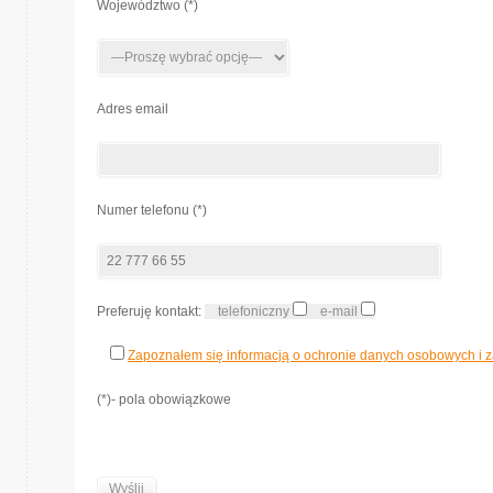
Województwo (*)
Adres email
Numer telefonu (*)
Preferuję kontakt:
telefoniczny
e-mail
Zapoznałem się informacją o ochronie danych osobowych i z
(*)- pola obowiązkowe