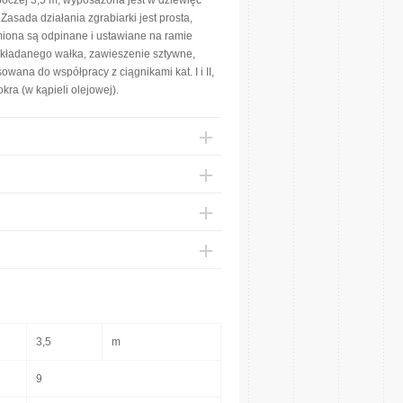
boczej 3,5 m, wyposażona jest w dziewięć
asada działania zgrabiarki jest prosta,
iona są odpinane i ustawiane na ramie
układanego wałka, zawieszenie sztywne,
ana do współpracy z ciągnikami kat. I i II,
a (w kąpieli olejowej).
3,5
m
9