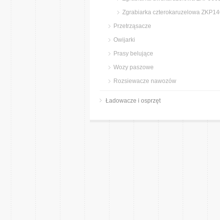
Zgrabiarka czterokaruzelowa ZKP1
Przetrząsacze
Owijarki
Prasy belujące
Wozy paszowe
Rozsiewacze nawozów
Ładowacze i osprzęt