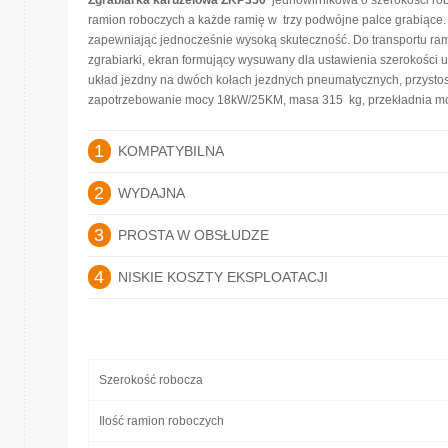
Zgrabiarka karuzelowa ZKP350
jednowirnikowa o szerokości ro
ramion roboczych a każde ramię w trzy podwójne palce grabiące. Z
zapewniając jednocześnie wysoką skuteczność. Do transportu ram
zgrabiarki, ekran formujący wysuwany dla ustawienia szerokości 
układ jezdny na dwóch kołach jezdnych pneumatycznych, przystosow
zapotrzebowanie mocy 18kW/25KM, masa 315 kg, przekładnia mokr
1
KOMPATYBILNA
2
WYDAJNA
3
PROSTA W OBSŁUDZE
4
NISKIE KOSZTY EKSPLOATACJI
Szerokość robocza
Ilość ramion roboczych