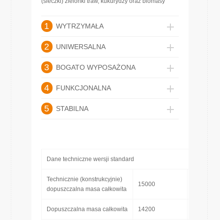
(sieczki) zielonki traw, kukurydzy oraz biomasy
1
WYTRZYMAŁA
2
UNIWERSALNA
3
BOGATO WYPOSAŻONA
4
FUNKCJONALNA
5
STABILNA
Dane techniczne wersji standard
Technicznie (konstrukcyjnie)
15000
[kg]
dopuszczalna masa całkowita
Dopuszczalna masa całkowita
14200
[kg]