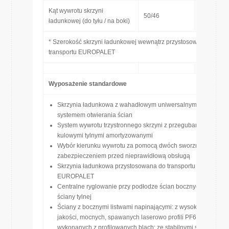
Kąt wywrotu skrzyni
50/46
[˚]
ładunkowej (do tyłu / na boki)
* Szerokość skrzyni ładunkowej wewnątrz przystosowana do
transportu EUROPALET
Wyposażenie standardowe
Skrzynia ładunkowa z wahadłowym uniwersalnym
systemem otwierania ścian
System wywrotu trzystronnego skrzyni z przegubami
kulowymi tylnymi amortyzowanymi
Wybór kierunku wywrotu za pomocą dwóch sworzni z
zabezpieczeniem przed nieprawidłową obsługą
Skrzynia ładunkowa przystosowana do transportu
EUROPALET
Centralne ryglowanie przy podłodze ścian bocznych i
ściany tylnej
Ściany z bocznymi listwami napinającymi: z wysokiej
jakości, mocnych, spawanych laserowo profili PF600mm,
wykonanych z profilowanych blach; ze stabilnymi słupkami