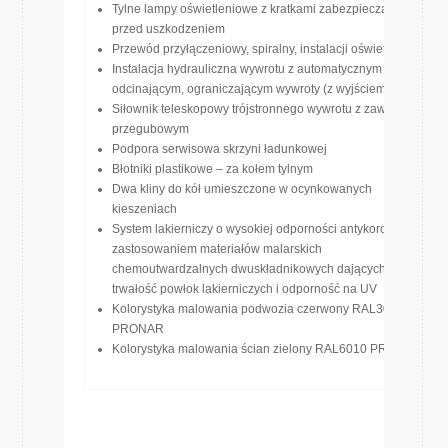
Tylne lampy oświetleniowe z kratkami zabezpieczającymi
przed uszkodzeniem
Przewód przyłączeniowy, spiralny, instalacji oświetleniowej
Instalacja hydrauliczna wywrotu z automatycznym zaworem
odcinającym, ograniczającym wywroty (z wyjściem na tył)
Siłownik teleskopowy trójstronnego wywrotu z zawiesiem
przegubowym
Podpora serwisowa skrzyni ładunkowej
Błotniki plastikowe – za kołem tylnym
Dwa kliny do kół umieszczone w ocynkowanych
kieszeniach
System lakierniczy o wysokiej odporności antykorozyjnej z
zastosowaniem materiałów malarskich
chemoutwardzalnych dwuskładnikowych dających dużą
trwałość powłok lakierniczych i odporność na UV
Kolorystyka malowania podwozia czerwony RAL3000
PRONAR
Kolorystyka malowania ścian zielony RAL6010 PRONAR