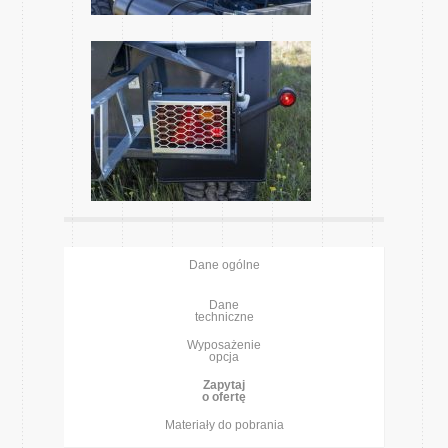
Dane ogólne
Dane
techniczne
Wyposażenie
opcja
Zapytaj
o ofertę
Materiały do pobrania