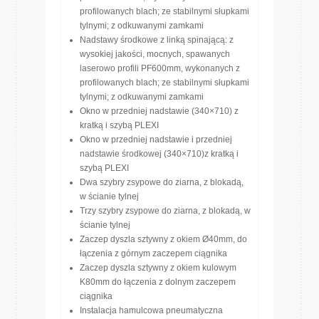
profilowanych blach; ze stabilnymi słupkami
tylnymi; z odkuwanymi zamkami
Nadstawy środkowe z linką spinającą: z
wysokiej jakości, mocnych, spawanych
laserowo profili PF600mm, wykonanych z
profilowanych blach; ze stabilnymi słupkami
tylnymi; z odkuwanymi zamkami
Okno w przedniej nadstawie (340×710) z
kratką i szybą PLEXI
Okno w przedniej nadstawie i przedniej
nadstawie środkowej (340×710)z kratką i
szybą PLEXI
Dwa szybry zsypowe do ziarna, z blokadą,
w ścianie tylnej
Trzy szybry zsypowe do ziarna, z blokadą, w
ścianie tylnej
Zaczep dyszla sztywny z okiem Ø40mm, do
łączenia z górnym zaczepem ciągnika
Zaczep dyszla sztywny z okiem kulowym
K80mm do łączenia z dolnym zaczepem
ciągnika
Instalacja hamulcowa pneumatyczna