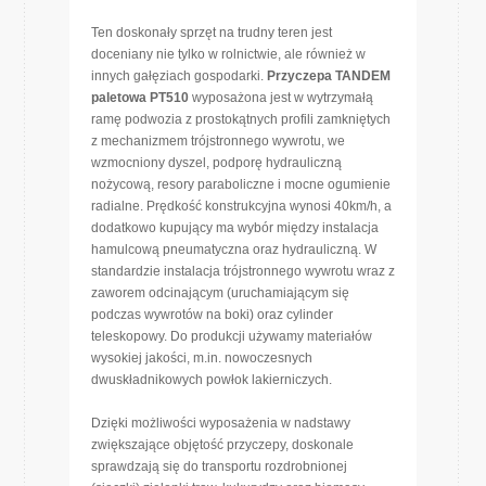
Ten doskonały sprzęt na trudny teren jest
doceniany nie tylko w rolnictwie, ale również w
innych gałęziach gospodarki.
Przyczepa TANDEM
paletowa PT510
wyposażona jest w wytrzymałą
ramę podwozia z prostokątnych profili zamkniętych
z mechanizmem trójstronnego wywrotu, we
wzmocniony dyszel, podporę hydrauliczną
nożycową, resory paraboliczne i mocne ogumienie
radialne. Prędkość konstrukcyjna wynosi 40km/h, a
dodatkowo kupujący ma wybór między instalacja
hamulcową pneumatyczna oraz hydrauliczną. W
standardzie instalacja trójstronnego wywrotu wraz z
zaworem odcinającym (uruchamiającym się
podczas wywrotów na boki) oraz cylinder
teleskopowy. Do produkcji używamy materiałów
wysokiej jakości, m.in. nowoczesnych
dwuskładnikowych powłok lakierniczych.
Dzięki możliwości wyposażenia w nadstawy
zwiększające objętość przyczepy, doskonale
sprawdzają się do transportu rozdrobnionej