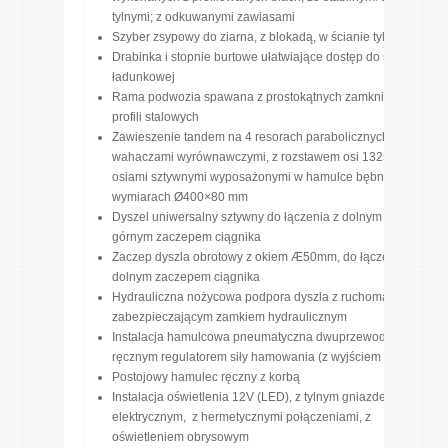
tylnymi; z odkuwanymi zawiasami
Szyber zsypowy do ziarna, z blokadą, w ścianie tylnej
Drabinka i stopnie burtowe ułatwiające dostęp do skrzyni
ładunkowej
Rama podwozia spawana z prostokątnych zamkniętych
profili stalowych
Zawieszenie tandem na 4 resorach parabolicznych, z
wahaczami wyrównawczymi, z rozstawem osi 1325mm, z
osiami sztywnymi wyposażonymi w hamulce bębnowe o
wymiarach Ø400×80 mm
Dyszel uniwersalny sztywny do łączenia z dolnym lub
górnym zaczepem ciągnika
Zaczep dyszla obrotowy z okiem Æ50mm, do łączenia z
dolnym zaczepem ciągnika
Hydrauliczna nożycowa podpora dyszla z ruchomą stopą i
zabezpieczającym zamkiem hydraulicznym
Instalacja hamulcowa pneumatyczna dwuprzewodowa z
ręcznym regulatorem siły hamowania (z wyjściem na tył)
Postojowy hamulec ręczny z korbą
Instalacja oświetlenia 12V (LED), z tylnym gniazdem
elektrycznym, z hermetycznymi połączeniami, z
oświetleniem obrysowym