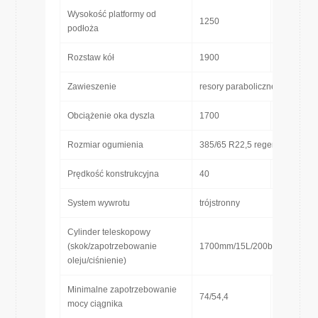
Wysokość platformy od
1250
[mm]
podłoża
Rozstaw kół
1900
[mm]
Zawieszenie
resory paraboliczne
Obciążenie oka dyszla
1700
[kg]
Rozmiar ogumienia
385/65 R22,5 regenerowane
Prędkość konstrukcyjna
40
[km/h]
System wywrotu
trójstronny
Cylinder teleskopowy
(skok/zapotrzebowanie
1700mm/15L/200bar
oleju/ciśnienie)
Minimalne zapotrzebowanie
74/54,4
[KM/kW]
mocy ciągnika