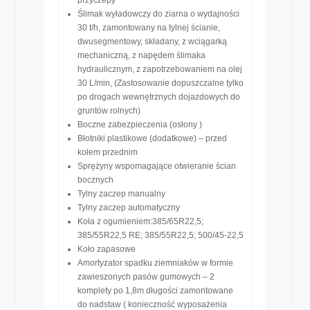
przyczepy
Ślimak wyładowczy do ziarna o wydajności
30 t/h, zamontowany na tylnej ścianie,
dwusegmentowy, składany, z wciągarką
mechaniczną, z napędem ślimaka
hydraulicznym, z zapotrzebowaniem na olej
30 L/min, (Zastosowanie dopuszczalne tylko
po drogach wewnętrznych dojazdowych do
gruntów rolnych)
Boczne zabezpieczenia (osłony )
Błotniki plastikowe (dodatkowe) – przed
kołem przednim
Sprężyny wspomagające otwieranie ścian
bocznych
Tylny zaczep manualny
Tylny zaczep automatyczny
Koła z ogumieniem:385/65R22,5;
385/55R22,5 RE; 385/55R22,5; 500/45-22,5
Koło zapasowe
Amortyzator spadku ziemniaków w formie
zawieszonych pasów gumowych – 2
komplety po 1,8m długości zamontowane
do nadstaw ( konieczność wyposażenia