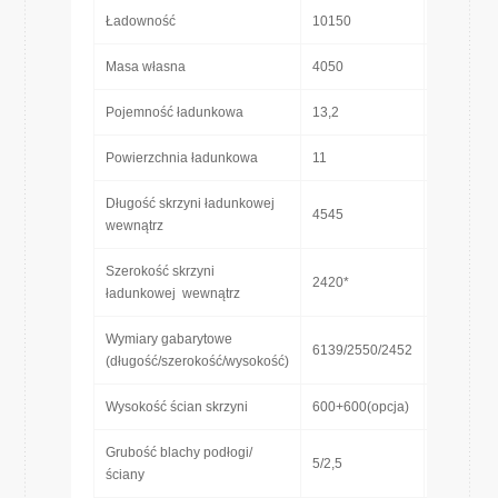
Ładowność
10150
[kg]
Masa własna
4050
[kg]
3
Pojemność ładunkowa
13,2
[m
]
2
Powierzchnia ładunkowa
11
[m
]
Długość skrzyni ładunkowej
4545
[mm]
wewnątrz
Szerokość skrzyni
2420*
[mm]
ładunkowej wewnątrz
Wymiary gabarytowe
6139/2550/2452
[mm]
(długość/szerokość/wysokość)
Wysokość ścian skrzyni
600+600(opcja)
[mm]
Grubość blachy podłogi/
5/2,5
[mm]
ściany