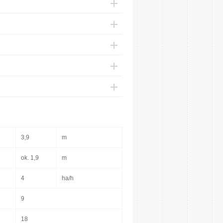
3,9
m
ok. 1,9
m
4
ha/h
9
18