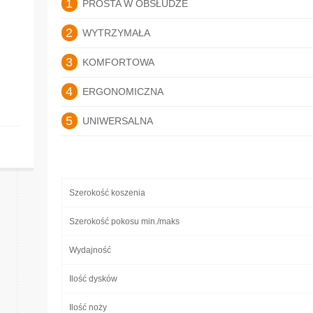
1
PROSTA W OBSŁUDZE
2
WYTRZYMAŁA
3
KOMFORTOWA
4
ERGONOMICZNA
5
UNIWERSALNA
Szerokość koszenia
Szerokość pokosu min./maks
Wydajność
Ilość dysków
Ilość noży