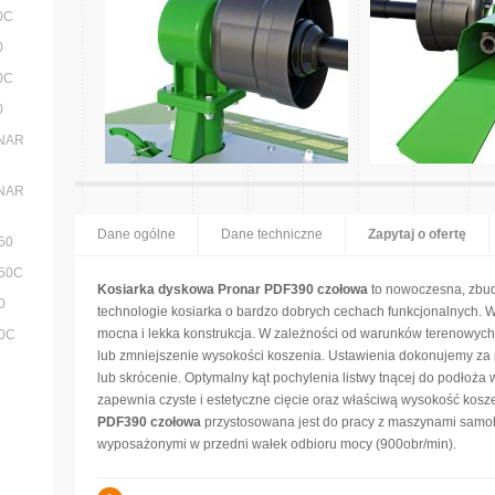
0C
0
0C
0
ONAR
ONAR
Dane ogólne
Dane techniczne
Zapytaj o ofertę
50
050C
Kosiarka dyskowa Pronar PDF390 czołowa
to nowoczesna, zbud
0
technologie kosiarka o bardzo dobrych cechach funkcjonalnych. Wy
mocna i lekka konstrukcja. W zależności od warunków terenowych
00C
lub zmniejszenie wysokości koszenia. Ustawienia dokonujemy za
lub skrócenie. Optymalny kąt pochylenia listwy tnącej do podłoża 
zapewnia czyste i estetyczne cięcie oraz właściwą wysokość kosz
PDF390
czołowa
przystosowana jest do pracy z maszynami sam
wyposażonymi w przedni wałek odbioru mocy (900obr/min).