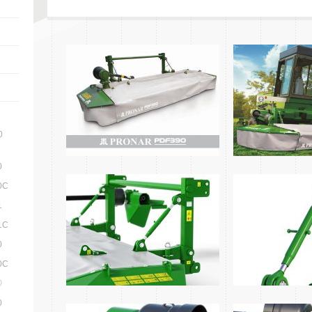
0
0
0C
1
1C
0
0C
0
0