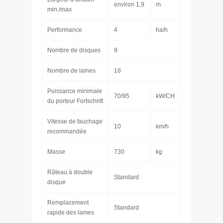
environ 1,9
m
min./max
Performance
4
ha/h
Nombre de disques
9
Nombre de lames
18
Puissance minimale
70/95
kW/CH
du porteur Fortschritt
Vitesse de fauchage
10
km/h
recommandée
Masse
730
kg
Râteau à double
Standard
disque
Remplacement
Standard
rapide des lames