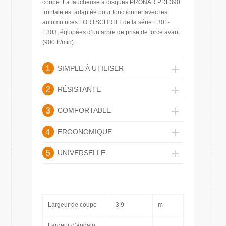
coupe. La faucheuse à disques PRONAR PDF390
frontale est adaptée pour fonctionner avec les
automotrices FORTSCHRITT de la série E301-
E303, équipées d’un arbre de prise de force avant
(900 tr/min).
1
SIMPLE À UTILISER
2
RÉSISTANTE
3
COMFORTABLE
4
ERGONOMIQUE
5
UNIVERSELLE
Largeur de coupe
3,9
m
Largeur d’andain