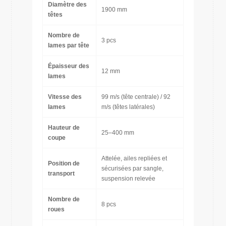
Diamètre des
1900 mm
têtes
Nombre de
3 pcs
lames par tête
Épaisseur des
12 mm
lames
Vitesse des
99 m/s (tête centrale) / 92
lames
m/s (têtes latérales)
Hauteur de
25–400 mm
coupe
Attelée, ailes repliées et
Position de
sécurisées par sangle,
transport
suspension relevée
Nombre de
8 pcs
roues