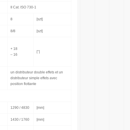
II Cat. ISO 730-1
8
[szt]
8/8
[szt]
+ 18
[°]
– 16
un distributeur double effets et un
distributeur simple effets avec
position flottante
1290 / 4830
[mm]
1430 / 1760
[mm]