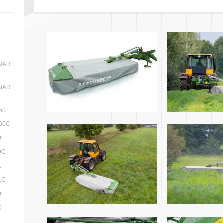
ONAR
ONAR
50
050C
0
0C
1
1C
0
0