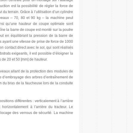
n centrale pour un montage sur l’attelage
uction est la possibilité de régler la force de
 du terrain. Grâce à l’utilisation d’un cylindre
iveaux – 70, 80 et 90 kg – la machine peut
insi qu’une hauteur de coupe optimale sont
aîne la barre de coupe est monté sur la poutre
out en équilibrant la pression de la barre de
s ayant une vitesse de prise de force de 1000
n contact direct avec le sol, qui sont réalisés
strats exigeants, il est possible d’éloigner la
s de 20 et 50 [mm] de hauteur.
veaux allant de la protection des modules de
ème d’embrayage des arbres d’entraînement de
ion du bras de la faucheuse lors de la conduite
tions différentes : verticalement à l’arrière
t horizontalement à l’arrière du tracteur. Le
blocage des verrous de sécurité. La machine