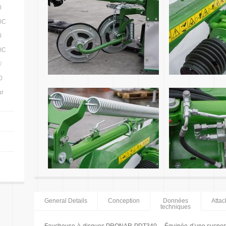
0
0C
0
0C
0
0
ur
General Details
Conception
Données
Atta
techniques