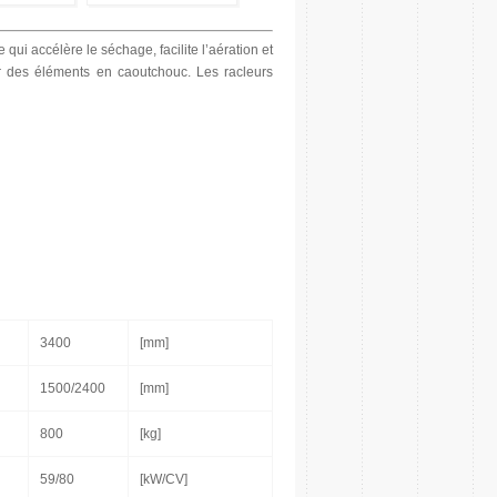
qui accélère le séchage, facilite l’aération et
r des éléments en caoutchouc. Les racleurs
3400
[mm]
1500/2400
[mm]
800
[kg]
59/80
[kW/CV]