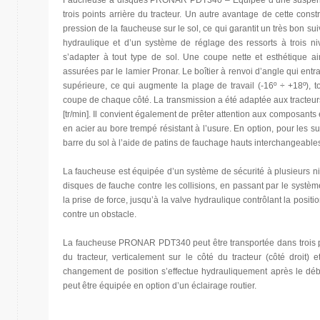
Faucheuse à disques PRONAR PDT340 – Équipée d’une suspensio
trois points arrière du tracteur. Un autre avantage de cette constr
pression de la faucheuse sur le sol, ce qui garantit un très bon suivi
hydraulique et d’un système de réglage des ressorts à trois n
s’adapter à tout type de sol. Une coupe nette et esthétique a
assurées par le lamier Pronar. Le boîtier à renvoi d’angle qui entr
supérieure, ce qui augmente la plage de travail (-16º ÷ +18º), t
coupe de chaque côté. La transmission a été adaptée aux tracteur
[tr/min]. Il convient également de prêter attention aux composants e
en acier au bore trempé résistant à l’usure. En option, pour les sub
barre du sol à l’aide de patins de fauchage hauts interchangeable
La faucheuse est équipée d’un système de sécurité à plusieurs ni
disques de fauche contre les collisions, en passant par le syst
la prise de force, jusqu’à la valve hydraulique contrôlant la posit
contre un obstacle.
La faucheuse PRONAR PDT340 peut être transportée dans trois posi
du tracteur, verticalement sur le côté du tracteur (côté droit) e
changement de position s’effectue hydrauliquement après le dé
peut être équipée en option d’un éclairage routier.