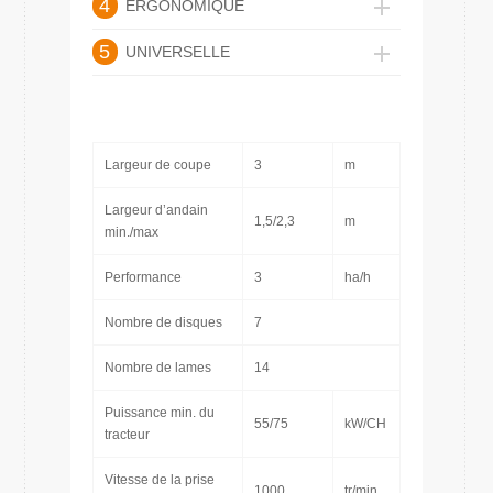
4
ERGONOMIQUE
5
UNIVERSELLE
Largeur de coupe
3
m
Largeur d’andain
1,5/2,3
m
min./max
Performance
3
ha/h
Nombre de disques
7
Nombre de lames
14
Puissance min. du
55/75
kW/CH
tracteur
Vitesse de la prise
1000
tr/min