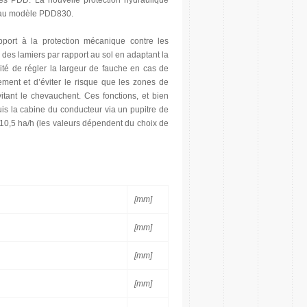
s PDD. La nouvelle protection hydraulique
e au modèle PDD830.
pport à la protection mécanique contre les
des lamiers par rapport au sol en adaptant la
lité de régler la largeur de fauche en cas de
ement et d’éviter le risque que les zones de
itant le chevauchent. Ces fonctions, et bien
s la cabine du conducteur via un pupitre de
10,5 ha/h (les valeurs dépendent du choix de
[mm]
[mm]
[mm]
[mm]