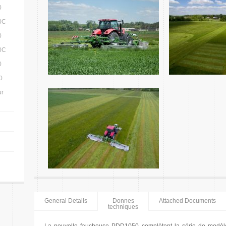
0
0C
0
0C
0
0
ur
General Details
Donnes
Attached Documents
techniques