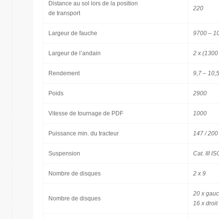
Distance au sol lors de la position
220
de transport
Largeur de fauche
9700 – 1
Largeur de l’andain
2 x (1300
Rendement
9,7 – 10,
Poids
2900
Vitesse de tournage de PDF
1000
Puissance min. du tracteur
147 / 200
Suspension
Cat. III I
Nombre de disques
2 x 9
20 x gau
Nombre de disques
16 x droit