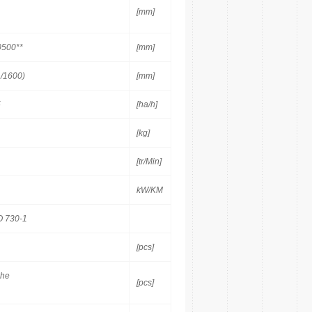
[mm]
0500**
[mm]
 /1600)
[mm]
5
[ha/h]
[kg]
[tr/Min]
kW/KM
SO 730-1
[pcs]
che
[pcs]