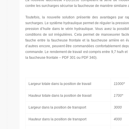
La nouvelle faucheuse PDD1050 complètent la série de modèle
contre les surcharges sécurise la faucheuse de manière similair
Toutefois, la nouvelle solution présente des avantages par ra
surcharges. Le système hydraulique permet de réguler la pression 
pression d’huile dans le vérin hydraulique. Vous avez la possibi
conditions de sol irrégulières. Cela permet de manoeuvrer facil
fauche entre la faucheuse frontale et la faucheuse arrière en év
d’autres encore, peuvent être commandées confortablement depui
commande. Le rendement de travail est compris entre 9,7 ha/h et 
la faucheuse frontale – PDF 301 ou PDF 340).
Largeur totale dans la position de travail
11000*
Hauteur totale dans la position de travail
1700*
Largeur dans la position de transport
3000
Hauteur dans la position de transport
4000