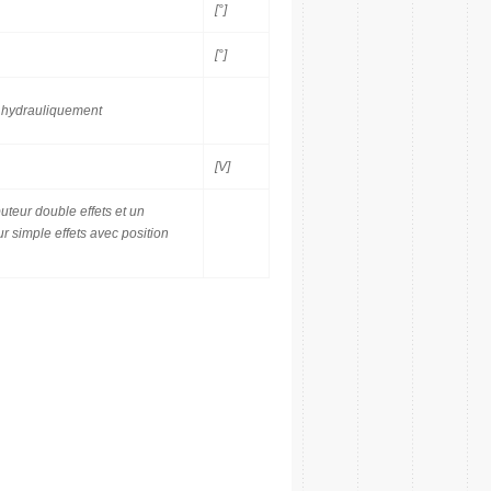
[°]
[°]
 hydrauliquement
[V]
buteur double effets et un
ur simple effets avec position