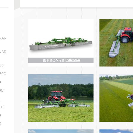
ONAR
ONAR
50
050C
0
0C
1
1C
0
0