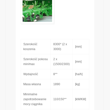
Szerokość
8300* (2 x
[mm]
koszenia
3000)
Szerokość pokosu
2 x
[mm]
min/max
(1500/2300)
Wydajność
8**
[ha/h]
Masa własna
1890
[kg]
Minimalne
zapotrzebowanie
110/150**
[kW/KM]
mocy ciągnika