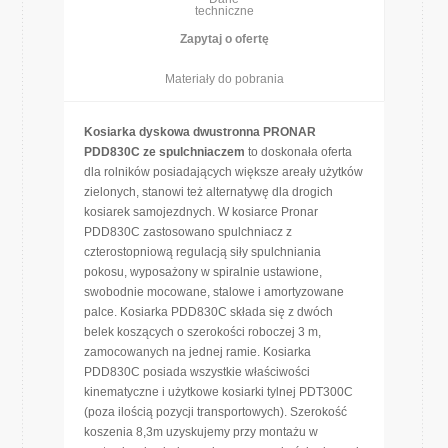
techniczne
Zapytaj o ofertę
Materiały do pobrania
Kosiarka dyskowa dwustronna PRONAR
PDD830C ze spulchniaczem
to doskonała oferta
dla rolników posiadających większe areały użytków
zielonych, stanowi też alternatywę dla drogich
kosiarek samojezdnych. W kosiarce Pronar
PDD830C zastosowano spulchniacz z
czterostopniową regulacją siły spulchniania
pokosu, wyposażony w spiralnie ustawione,
swobodnie mocowane, stalowe i amortyzowane
palce. Kosiarka PDD830C składa się z dwóch
belek koszących o szerokości roboczej 3 m,
zamocowanych na jednej ramie. Kosiarka
PDD830C posiada wszystkie właściwości
kinematyczne i użytkowe kosiarki tylnej PDT300C
(poza ilością pozycji transportowych). Szerokość
koszenia 8,3m uzyskujemy przy montażu w