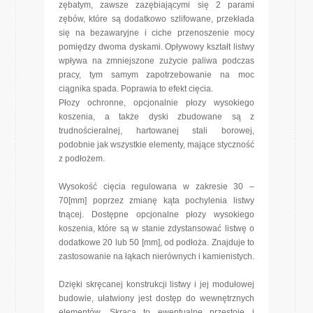
zębatym, zawsze zazębiającymi się 2 parami
zębów, które są dodatkowo szlifowane, przekłada
się na bezawaryjne i ciche przenoszenie mocy
pomiędzy dwoma dyskami. Opływowy kształt listwy
wpływa na zmniejszone zużycie paliwa podczas
pracy, tym samym zapotrzebowanie na moc
ciągnika spada. Poprawia to efekt cięcia.
Płozy ochronne, opcjonalnie płozy wysokiego
koszenia, a także dyski zbudowane są z
trudnościeralnej, hartowanej stali borowej,
podobnie jak wszystkie elementy, mające styczność
z podłożem.
Wysokość cięcia regulowana w zakresie 30 –
70[mm] poprzez zmianę kąta pochylenia listwy
tnącej. Dostępne opcjonalne płozy wysokiego
koszenia, które są w stanie zdystansować listwę o
dodatkowe 20 lub 50 [mm], od podłoża. Znajduje to
zastosowanie na łąkach nierównych i kamienistych.
Dzięki skręcanej konstrukcji listwy i jej modułowej
budowie, ułatwiony jest dostęp do wewnętrznych
elementów. Skraca to ewentualne przestoje i