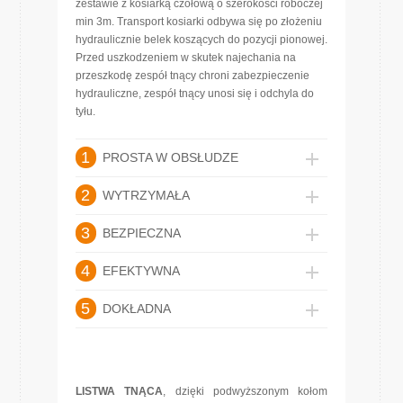
zestawie z kosiarką czołową o szerokości roboczej
min 3m. Transport kosiarki odbywa się po złożeniu
hydraulicznie belek koszących do pozycji pionowej.
Przed uszkodzeniem w skutek najechania na
przeszkodę zespół tnący chroni zabezpieczenie
hydrauliczne, zespół tnący unosi się i odchyla do
tyłu.
1
PROSTA W OBSŁUDZE
2
WYTRZYMAŁA
3
BEZPIECZNA
4
EFEKTYWNA
5
DOKŁADNA
LISTWA TNĄCA
, dzięki podwyższonym kołom