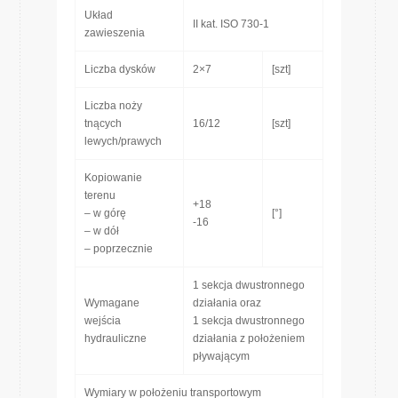
Układ
II kat. ISO 730-1
zawieszenia
Liczba dysków
2×7
[szt]
Liczba noży
tnących
16/12
[szt]
lewych/prawych
Kopiowanie
terenu
+18
– w górę
[°]
-16
– w dół
– poprzecznie
1 sekcja dwustronnego
Wymagane
działania oraz
wejścia
1 sekcja dwustronnego
hydrauliczne
działania z położeniem
pływającym
Wymiary w położeniu transportowym