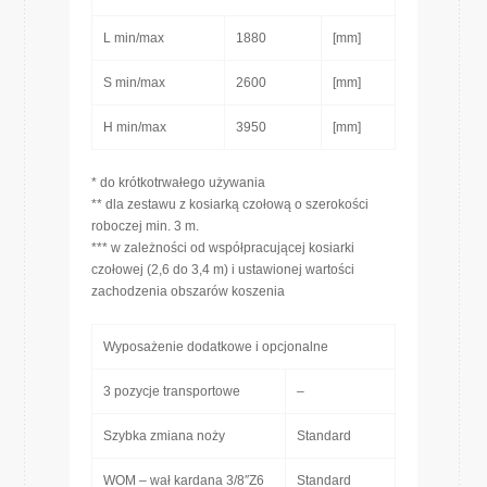
L min/max
1880
[mm]
S min/max
2600
[mm]
H min/max
3950
[mm]
* do krótkotrwałego używania
** dla zestawu z kosiarką czołową o szerokości
roboczej min. 3 m.
*** w zależności od współpracującej kosiarki
czołowej (2,6 do 3,4 m) i ustawionej wartości
zachodzenia obszarów koszenia
Wyposażenie dodatkowe i opcjonalne
3 pozycje transportowe
–
Szybka zmiana noży
Standard
WOM – wał kardana 3/8″Z6
Standard