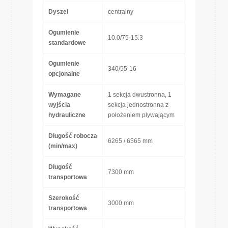
Dyszel
centralny
Ogumienie
10.0/75-15.3
standardowe
Ogumienie
340/55-16
opcjonalne
Wymagane
1 sekcja dwustronna, 1
wyjścia
sekcja jednostronna z
hydrauliczne
położeniem pływającym
Długość robocza
6265 / 6565 mm
(min/max)
Długość
7300 mm
transportowa
Szerokość
3000 mm
transportowa