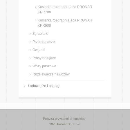
Kosiarka rozdrabniająca PRONAR
KPR700
Kosiarka rozdrabniająca PRONAR
KPR900
Zgrabiarki
Przetrząsacze
Owijarki
Prasy belujące
Wozy paszowe
Rozsiewacze nawozów
Ładowacze i osprzęt
Polityka prywatności i cookies
2026 Pronar Sp. z o.o.