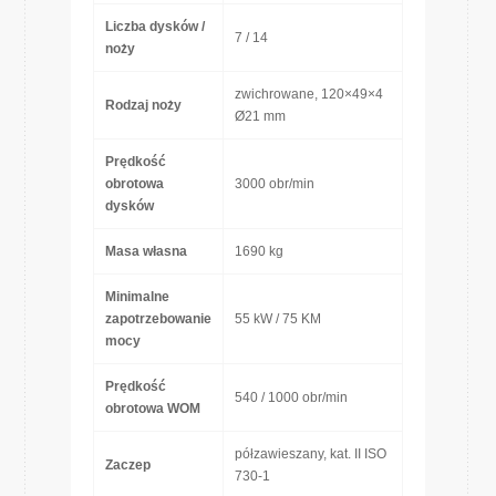
Liczba dysków /
7 / 14
noży
zwichrowane, 120×49×4
Rodzaj noży
Ø21 mm
Prędkość
obrotowa
3000 obr/min
dysków
Masa własna
1690 kg
Minimalne
zapotrzebowanie
55 kW / 75 KM
mocy
Prędkość
540 / 1000 obr/min
obrotowa WOM
półzawieszany, kat. II ISO
Zaczep
730-1