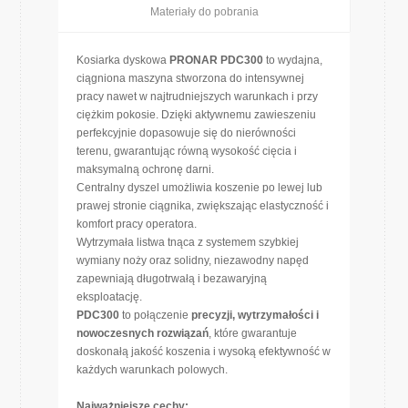
Materiały do pobrania
Kosiarka dyskowa
PRONAR PDC300
to wydajna,
ciągniona maszyna stworzona do intensywnej
pracy nawet w najtrudniejszych warunkach i przy
ciężkim pokosie. Dzięki aktywnemu zawieszeniu
perfekcyjnie dopasowuje się do nierówności
terenu, gwarantując równą wysokość cięcia i
maksymalną ochronę darni.
Centralny dyszel umożliwia koszenie po lewej lub
prawej stronie ciągnika, zwiększając elastyczność i
komfort pracy operatora.
Wytrzymała listwa tnąca z systemem szybkiej
wymiany noży oraz solidny, niezawodny napęd
zapewniają długotrwałą i bezawaryjną
eksploatację.
PDC300
to połączenie
precyzji, wytrzymałości i
nowoczesnych rozwiązań
, które gwarantuje
doskonałą jakość koszenia i wysoką efektywność w
każdych warunkach polowych.
Najważniejsze cechy: