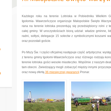
Każdego roku na terenie Lotniska w Pobiedniku Wielkim G
Igołomia- Wawrzeńczyce organizuje Małopolskie Święto Warzy
rana na terenie lotniska prezentują się przedsiębiorcy rolni z t
całej gminy. W uroczystościach biorą udział: władze gminne, lid
radni, sołtysi, delegacje 15 sołectw z symbolicznymi koszami w
oraz pozostali goście.
w
Po Mszy Św. I części oficjalnej następuje część artystyczna: wyst
z terenu gminy Igołomi-Wawrzeńczyce oraz różnego rodzaju konce
terenie lotniska gości wesołe miasteczko. Wspólnie z naszym deal
tam obecni. Zwiedzający mogli zobaczyć między innymi przyczep
oraz nową ofertą
36 miesięcznej gwarancji
Pronar.
i