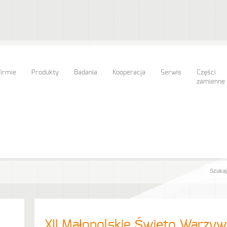
firmie
Produkty
Badania
Kooperacja
Serwis
Części
zamienne
XII Małopolskie Święto Warzyw