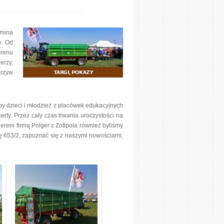
mina
w. Od
erenu
erzy,
arzyw
ępy dzieci i młodzież z placówek edukacyjnych
rty. Przez cały czas trwania uroczystości na
erem firmą Polger z Zofipola również byliśmy
ę 653/2, zapoznać się z naszymi nowościami,