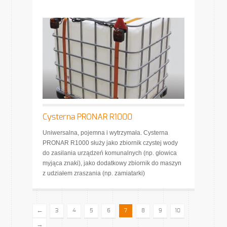
Cysterna PRONAR R1000
Uniwersalna, pojemna i wytrzymała. Cysterna
PRONAR R1000 służy jako zbiornik czystej wody
do zasilania urządzeń komunalnych (np. głowica
myjąca znaki), jako dodatkowy zbiornik do maszyn
z udziałem zraszania (np. zamiatarki)
←
3
4
5
6
7
8
9
10
→