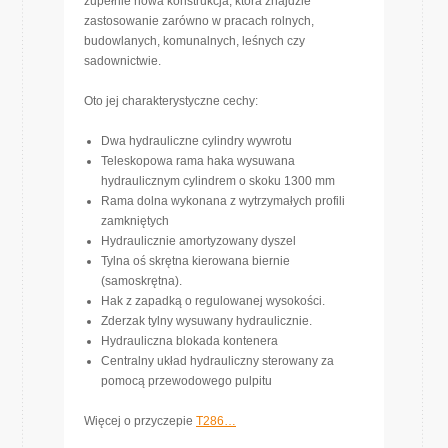
zupełnie nowa konstrukcja, która znajdzie
zastosowanie zarówno w pracach rolnych,
budowlanych, komunalnych, leśnych czy
sadownictwie.
Oto jej charakterystyczne cechy:
Dwa hydrauliczne cylindry wywrotu
Teleskopowa rama haka wysuwana
hydraulicznym cylindrem o skoku 1300 mm
Rama dolna wykonana z wytrzymałych profili
zamkniętych
Hydraulicznie amortyzowany dyszel
Tylna oś skrętna kierowana biernie
(samoskrętna).
Hak z zapadką o regulowanej wysokości.
Zderzak tylny wysuwany hydraulicznie.
Hydrauliczna blokada kontenera
Centralny układ hydrauliczny sterowany za
pomocą przewodowego pulpitu
Więcej o przyczepie
T286…