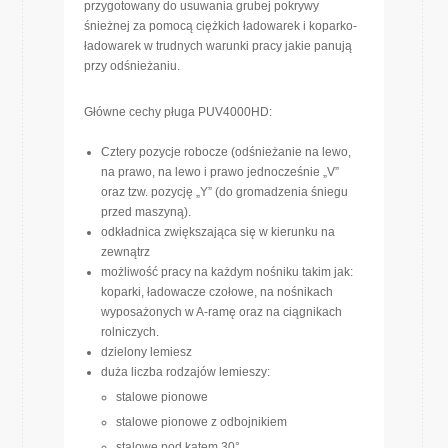
przygotowany do usuwania grubej pokrywy
śnieżnej za pomocą ciężkich ładowarek i koparko-
ładowarek w trudnych warunki pracy jakie panują
przy odśnieżaniu.
Główne cechy pługa PUV4000HD:
Cztery pozycje robocze (odśnieżanie na lewo,
na prawo, na lewo i prawo jednocześnie „V”
oraz tzw. pozycję „Y” (do gromadzenia śniegu
przed maszyną).
odkładnica zwiększająca się w kierunku na
zewnątrz
możliwość pracy na każdym nośniku takim jak:
koparki, ładowacze czołowe, na nośnikach
wyposażonych w A-ramę oraz na ciągnikach
rolniczych.
dzielony lemiesz
duża liczba rodzajów lemieszy:
stalowe pionowe
stalowe pionowe z odbojnikiem
stalowe pod kątem 30°