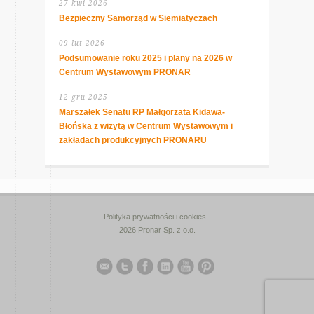
27 kwi 2026
Bezpieczny Samorząd w Siemiatyczach
09 lut 2026
Podsumowanie roku 2025 i plany na 2026 w
Centrum Wystawowym PRONAR
12 gru 2025
Marszałek Senatu RP Małgorzata Kidawa-
Błońska z wizytą w Centrum Wystawowym i
zakładach produkcyjnych PRONARU
Polityka prywatności i cookies
2026 Pronar Sp. z o.o.