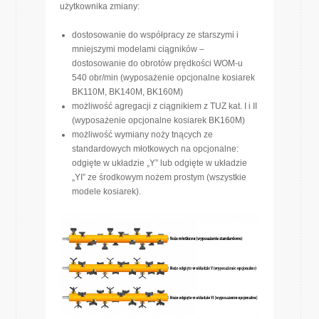
użytkownika zmiany:
dostosowanie do współpracy ze starszymi i
mniejszymi modelami ciągników –
dostosowanie do obrotów prędkości WOM-u
540 obr/min (wyposażenie opcjonalne kosiarek
BK110M, BK140M, BK160M)
możliwość agregacji z ciągnikiem z TUZ kat. I i II
(wyposażenie opcjonalne kosiarek BK160M)
możliwość wymiany noży tnących ze
standardowych młotkowych na opcjonalne:
odgięte w układzie „Y” lub odgięte w układzie
„YI” ze środkowym nożem prostym (wszystkie
modele kosiarek).