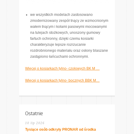
we wszystkich modelach zastosowano
zmodernizowany zespół tnący ze wzmocnionym
wałem tnącym i kołami pasowymi mocowanymi
na tulejach stożkowych, unoszony gumowy
fartuch ochronny, dzięki czemu kosiarki
charakteryzuje lepsze rozrzucanie
rozdrobnionego materiału oraz osłony blaszane
zastąpiono łańcuchami ochronnymi.
Więcej o kosiarkach tylno- czołowych BK M …
Więcej o kosiarkach tylno- bocznych BBK M…
Ostatnie
10 lip 2026
Tysiące osób odkryły PRONAR od środka