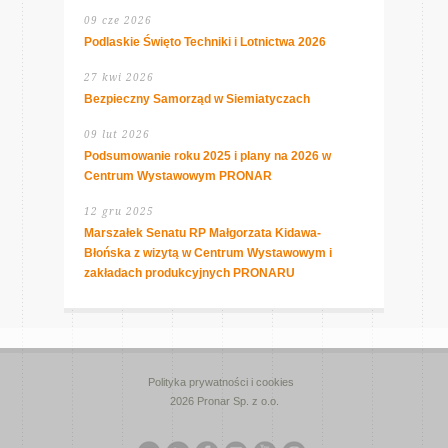
09 cze 2026
Podlaskie Święto Techniki i Lotnictwa 2026
27 kwi 2026
Bezpieczny Samorząd w Siemiatyczach
09 lut 2026
Podsumowanie roku 2025 i plany na 2026 w
Centrum Wystawowym PRONAR
12 gru 2025
Marszałek Senatu RP Małgorzata Kidawa-
Błońska z wizytą w Centrum Wystawowym i
zakładach produkcyjnych PRONARU
Polityka prywatności i cookies
2026 Pronar Sp. z o.o.