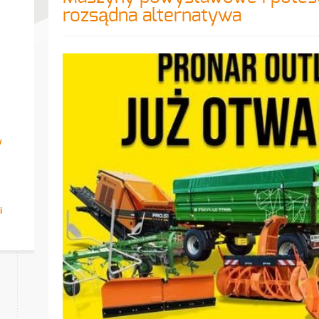
rozsądna alternatywa
w
i