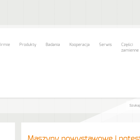
firmie
Produkty
Badania
Kooperacja
Serwis
Części
zamienne
Maszyny powystawowe i potes