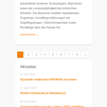
präsentierte moderne Technologien, Maschinen
sowie die Leistungsfähigkeit der polnischen
Industrie. Die Besucher erlebten spektakuläre
Flugshows, Kunstflugvorführungen mit
Segelflugzeugen, Fallschirmsprünge sowie
Rundflüge über das Narew-Tal…
weiterlesen →
→
1
2
3
4
5
6
7
8
Aktuelles
10 Jul 2026
Tausende entdeckten PRONAR von innen
27 Apr 2026
Sichere Kommune in Siemiatycze
09 Feb 2026
Zusammenfassung des Jahres 2025 und Pläne