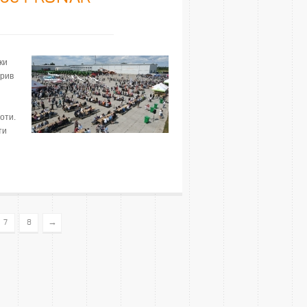
ки
крив
оти.
ти
→
7
8