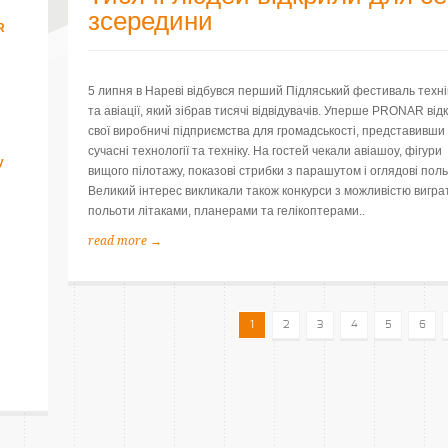
зсередини
R
5 липня в Нареві відбувся перший Підляський фестиваль техні
та авіації, який зібрав тисячі відвідувачів. Уперше PRONAR від
свої виробничі підприємства для громадськості, представивши
сучасні технології та техніку. На гостей чекали авіашоу, фігури
у
вищого пілотажу, показові стрибки з парашутом і оглядові поль
Великий інтерес викликали також конкурси з можливістю вигра
польоти літаками, планерами та гелікоптерами..
read more →
1
2
3
4
5
6