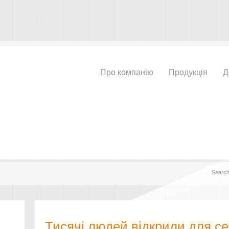
Про компанію
Продукція
Д
Тисячі людей відкрили для с