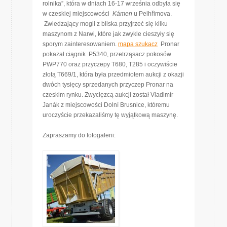
rolnika”, która w dniach 16-17 września odbyła się
w czeskiej miejscowości
Kámen
u Pelhřimova.
Zwiedzający mogli z bliska przyjrzeć się kilku
maszynom z Narwi, które jak zwykle cieszyły się
sporym zainteresowaniem.
mapa szukacz
Pronar
pokazał ciągnik P5340, przetrząsacz pokosów
PWP770 oraz przyczepy T680, T285 i oczywiście
złotą T669/1, która była przedmiotem aukcji z okazji
dwóch tysięcy sprzedanych przyczep Pronar na
czeskim rynku. Zwycięzcą aukcji został Vladimír
Janák z miejscowości Dolní Brusnice, któremu
uroczyście przekazaliśmy tę wyjątkową maszynę.
Zapraszamy do fotogalerii: