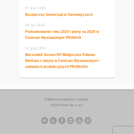
27 kwi 2026
Bezpieczny Samorząd w Siemiatyczach
09 lut 2026
Podsumowanie roku 2025 i plany na 2026 w
Centrum Wystawowym PRONAR
12 gru 2025
Marszałek Senatu RP Małgorzata Kidawa-
Błońska z wizytą w Centrum Wystawowym i
zakładach produkcyjnych PRONARU
Polityka prywatności i cookies
2026 Pronar Sp. z o.o.