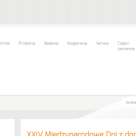
firmie
Produkty
Badania
Kooperacja
Serwis
Części
zamienne
XXIV Międzynarodowe Dni z d